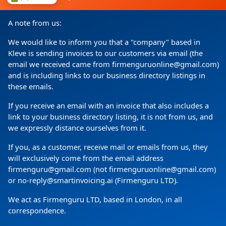
I consent to my details being processed for a specific
purpose in accordance with the data protection
A note from us:
declaration
We would like to inform you that a "company" based in
Kleve is sending invoices to our customers via email (the
email we received came from firmenguruonline@gmail.com)
and is including links to our business directory listings in
these emails.
If you receive an email with an invoice that also includes a
link to your business directory listing, it is not from us, and
we expressly distance ourselves from it.
Copyright
(c) 2024 by Firmenguru Ltd | all rights reserved
If you, as a customer, receive mail or emails from us, they
will exclusively come from the email address
Friday the 07. August | Page generated in
0.0773
Seconds
firmenguru@gmail.com (not firmenguruonline@gmail.com)
or no-reply@smartinvoicing.ai (Firmenguru LTD).
We act as Firmenguru LTD, based in London, in all
correspondence.