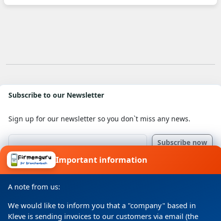
Subscribe to our Newsletter
Sign up for our newsletter so you don`t miss any news.
Important information
I consent to my details being processed for a specific
purpose in accordance with the data protection
declaration
A note from us:
We would like to inform you that a "company" based in
Kleve is sending invoices to our customers via email (the