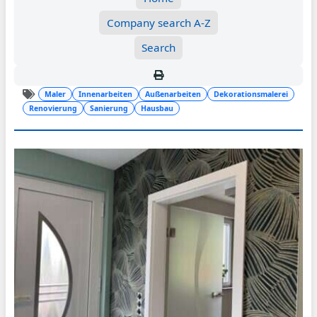
Company search A-Z
Search
Maler
Innenarbeiten
Außenarbeiten
Dekorationsmalerei
Renovierung
Sanierung
Hausbau