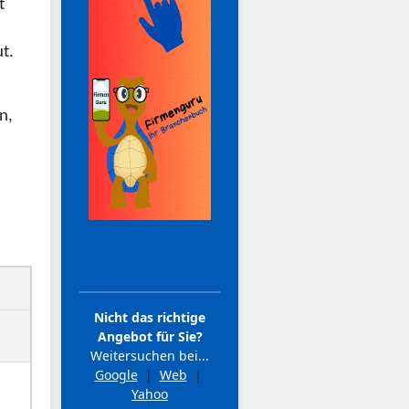
t
t.
n,
Nicht das richtige
Angebot für Sie?
Weitersuchen bei...
Google
|
Web
|
Yahoo