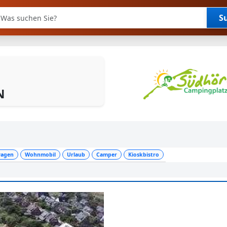
S
hwortsuche
N
agen
Wohnmobil
Urlaub
Camper
Kioskbistro