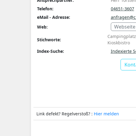
Ansprechpartner:
Herr Torste
Telefon:
04651-3607
eMail - Adresse:
anfragen@c
Webseite
Web:
Campingplat
Stichworte:
Kioskbistro
Index-Suche:
Indexierte S
Kont
Link defekt? Regelverstoß? :
Hier melden