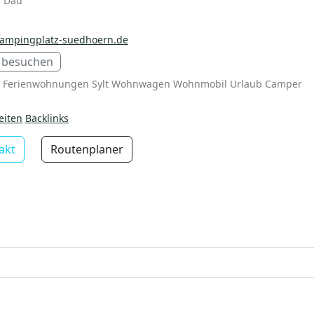
n Dau
ampingplatz-suedhoern.de
 besuchen
z Ferienwohnungen Sylt Wohnwagen Wohnmobil Urlaub Camper
eiten
Backlinks
akt
Routenplaner