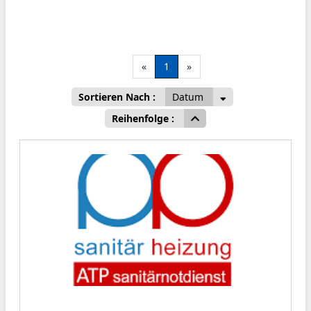
«
1
»
Sortieren Nach :
Datum
Reihenfolge :