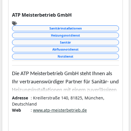
ATP Meisterbetrieb GmbH
Sanitärinstallationen
Heizungsnotdienst
Sanitär
Abflussnotdienst
Notdienst
Die ATP Meisterbetrieb GmbH steht Ihnen als
Ihr vertrauenswürdiger Partner für Sanitär- und
Heizungsinstallationen mit einem zuverlässigen
Adresse
: Kreillerstraße 140, 81825, München,
24-Stunden-Heizungsnotdienst in München und
Deutschland
Umgebung gerne zur Verfügung. Wir sind stolz
Web
:
www.atp-meisterbetrieb.de
auf unsere meisterliche Qualität und unseren
engagierten Service. Zusammen mit unserem