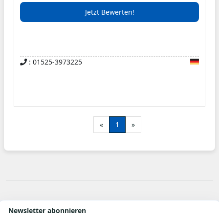
qualifizierten Team setzen wir alles daran, Ihre
Jetzt Bewerten!
Sanitär- und Heizungswünsche zuverlässig und
professionell zu erfüllen.
: 01525-3973225
«
1
»
Newsletter abonnieren