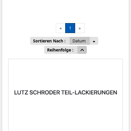
«
1
»
Sortieren Nach :
Datum
Reihenfolge :