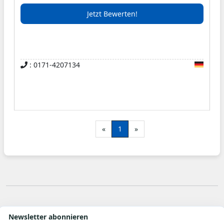
einen flexiblen Service der sich an den
Jetzt Bewerten!
Bedürfnissen unserer Kunden orientiert.
Unsere qualifizierten Mitarbeiter sorgen durch
Ihr Fachwissen und mit Ihrem Engagement für
: 0171-4207134
einen reibungslosen Ablauf aller Tätigkeiten
rund um die KFZ-Lackierung. Wir zeichnen uns
durch Vertrauen, Zuverlässigkeit, Qualität,
Innovation, Flexibilität und Vielseitigkeit aus.
«
1
»
In unserer Autolackiererei finden Sie einen
freundlichen und kompetenten Service. Ihre
Wünsche und Ideen setzt unser Team
professionell in die Tat um. Wir lackieren Ihr
Lieblingsstück und machen es zu einem echten
Unikat.
Newsletter abonnieren