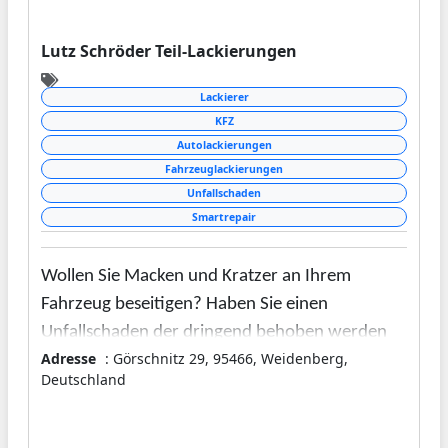
Lutz Schröder Teil-Lackierungen
Lackierer
KFZ
Autolackierungen
Fahrzeuglackierungen
Unfallschaden
Smartrepair
Wollen Sie Macken und Kratzer an Ihrem
Fahrzeug beseitigen? Haben Sie einen
Unfallschaden der dringend behoben werden
Adresse
: Görschnitz 29, 95466, Weidenberg,
soll? Dann sind Sie bei Lutz Schröder Teil-
Deutschland
Lackierungen genau richtig!
Wir bieten Ihnen Termintreue, Schnelligkeit und