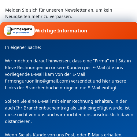
Besuchen Sie uns und überzeugen Sie sich
selbst!
Melden Sie sich für unseren Newsletter an, um kein
Neuigkeiten mehr zu verpassen.
Wichtige Information
Ich willige ein, dass meine Angaben laut
In eigener Sache:
Datenschutzerklärung zweckgebunden verarbeitet
werden.
Wir möchten darauf hinweisen, dass eine "Firma" mit Sitz in
Kleve Rechnungen an unsere Kunden per E-Mail (die uns
vorliegende E-Mail kam von der E-Mail
firmenguruonline@gmail.com) versendet und hier unsere
Links der Branchenbucheinträge in die E-Mail einfügt.
Sollten Sie eine E-Mail mit einer Rechnung erhalten, in der
auch Ihr Branchenbucheintrag als Link eingefügt wurde, ist
diese nicht von uns und wir möchten uns ausdrücklich davon
distanzieren.
Copyright
(c) 2024 by Firmenguru Ltd | alle Rechte
vorbehalten
Wenn Sie als Kunde von uns Post, oder E-Mails erhalten,