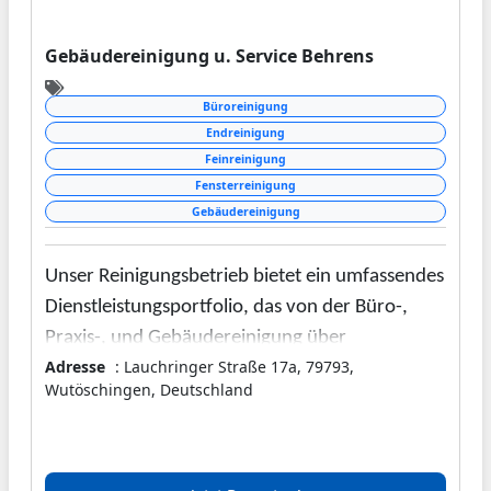
Gebäudereinigung u. Service Behrens
Büroreinigung
Endreinigung
Feinreinigung
Fensterreinigung
Gebäudereinigung
Unser Reinigungsbetrieb bietet ein umfassendes
Dienstleistungsportfolio, das von der Büro-,
Praxis-, und Gebäudereinigung über
Adresse
: Lauchringer Straße 17a, 79793,
spezialisierte Services wie Fenster-, Gehweg-,
Wutöschingen, Deutschland
Treppenhausreinigung reicht. Wir legen großen
Wert auf Qualität und Zuverlässigkeit.