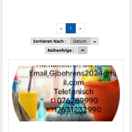
«
1
»
Sortieren Nach :
Datum
Reihenfolge :