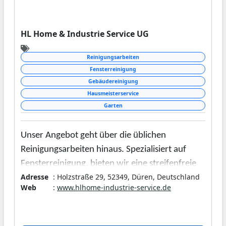
HL Home & Industrie Service UG
Reinigungsarbeiten
Fensterreinigung
Gebäudereinigung
Hausmeisterservice
Garten
Unser Angebot geht über die üblichen
Reinigungsarbeiten hinaus. Spezialisiert auf
Fensterreinigung, bieten wir eine streifenfreie
Adresse
: Holzstraße 29, 52349, Düren, Deutschland
und glanzvolle Sicht in jedes Zuhause und Büro.
Web
:
www.hlhome-industrie-service.de
Dabei legen wir großen Wert auf ökologische
Reinigungsmittel und innovative
Reinigungstechniken, um umweltfreundlich und