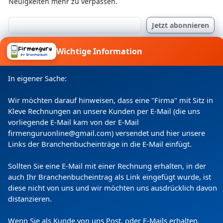
Neuigkeiten mehr zu verpassen.
Ich willige ein, dass meine Angaben laut
Wichtige Information
Datenschutzerklärung zweckgebunden verarbeitet
werden.
In eigener Sache:
Wir möchten darauf hinweisen, dass eine "Firma" mit Sitz in
Kleve Rechnungen an unsere Kunden per E-Mail (die uns
vorliegende E-Mail kam von der E-Mail
firmenguruonline@gmail.com) versendet und hier unsere
Links der Branchenbucheinträge in die E-Mail einfügt.
Sollten Sie eine E-Mail mit einer Rechnung erhalten, in der
auch Ihr Branchenbucheintrag als Link eingefügt wurde, ist
Copyright
(c) 2024 by Firmenguru Ltd | alle Rechte
diese nicht von uns und wir möchten uns ausdrücklich davon
vorbehalten
distanzieren.
Sonntag der 09. August | Seite generiert in
0.1580
Sekunden
Wenn Sie als Kunde von uns Post, oder E-Mails erhalten,