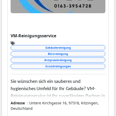
VM-Reinigungsservice
Gebäudereinigung
Büroreinigung
Arztpraxisreinigung
Grundreinigungen
Sie wünschen sich ein sauberes und
hygienisches Umfeld für Ihr Gebäude? VM-
Reinigungsservice ist Ihr zuverlässiger Partner in
Adresse
: Untere Kirchgasse 16, 97318, Kitzingen,
Kitzingen, wenn es um die professionelle
Deutschland
Gebäudereinigung geht. Unser Team besteht