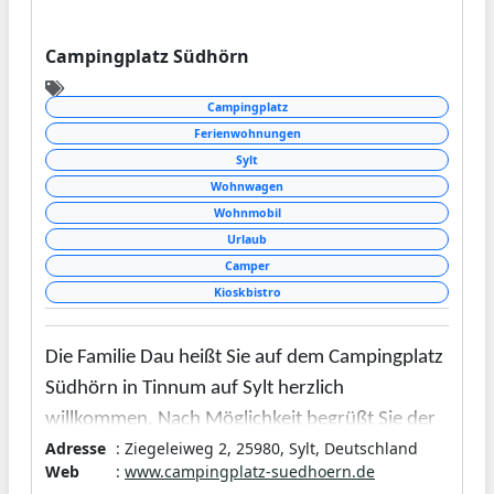
Campingplatz Südhörn
Campingplatz
Ferienwohnungen
Sylt
Wohnwagen
Wohnmobil
Urlaub
Camper
Kioskbistro
Die Familie Dau heißt Sie auf dem Campingplatz
Südhörn in Tinnum auf Sylt herzlich
willkommen. Nach Möglichkeit begrüßt Sie der
Adresse
: Ziegeleiweg 2, 25980, Sylt, Deutschland
Chef, Torsten Dau, auf dem Campingplatz
Web
:
www.campingplatz-suedhoern.de
persönlich.