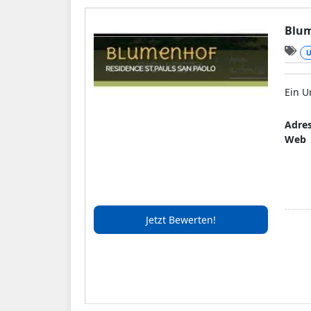
Blu
U
Ein U
Adre
Web
Jetzt Bewerten!