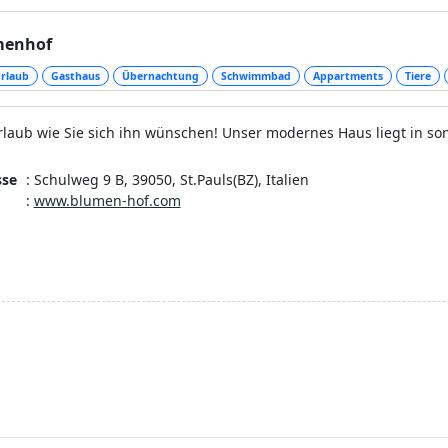
menhof
rlaub
Gasthaus
Übernachtung
Schwimmbad
Appartments
Tiere
rlaub wie Sie sich ihn wünschen! Unser modernes Haus liegt in son
sse
: Schulweg 9 B, 39050, St.Pauls(BZ), Italien
:
www.blumen-hof.com