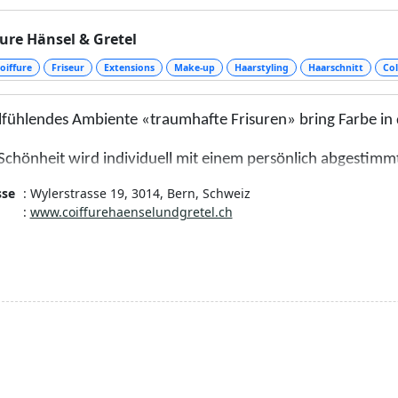
fure Hänsel & Gretel
oiffure
Friseur
Extensions
Make-up
Haarstyling
Haarschnitt
Col
fühlendes Ambiente «traumhafte Frisuren» bring Farbe in 
 Schönheit wird individuell mit einem persönlich abgestim
sse
: Wylerstrasse 19, 3014, Bern, Schweiz
iante Farben, trendige Haarschnitte,
:
www.coiffurehaenselundgretel.ch
verlängerung, Haarverdichtung von Great Lenghts.
h stetiges Weiterbilden immer am Puls der Zeit.
ng mit viel Liebe und Leidenschaft.