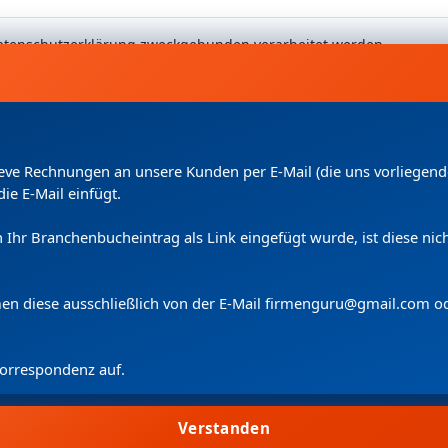
 Datenschutzerklärung zweckgebunden verarbeitet werden.
Kleve Rechnungen an unsere Kunden per E-Mail (die uns vorliege
die E-Mail einfügt.
uch Ihr Branchenbucheintrag als Link eingefügt wurde, ist diese n
Copyright
(c) 2024 by Firmenguru Ltd | alle Rechte vorbehalten
Samstag der 08. August | Seite generiert in
0.0954
Sekunden
men diese ausschließlich von der E-Mail firmenguru@gmail.com o
 Korrespondenz auf.
Wir verwenden Cookies.
Cookie-Information
Cookie-Einstellungen
Verstanden
Allen zustimmen
Suche
Konto