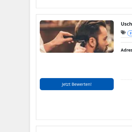
Usch
F
Adre
Jetzt Bewerten!