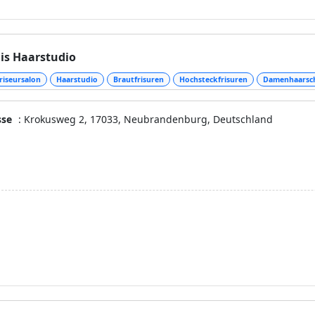
is Haarstudio
riseursalon
Haarstudio
Brautfrisuren
Hochsteckfrisuren
Damenhaarsch
sse
: Krokusweg 2, 17033, Neubrandenburg, Deutschland