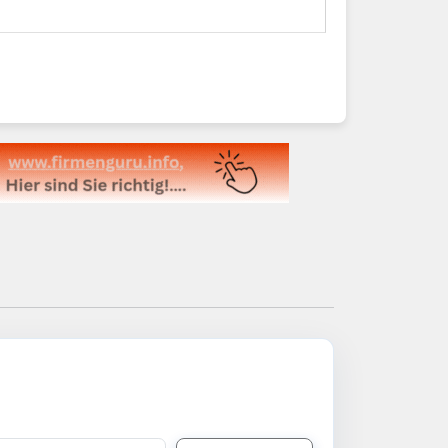
eschützten Gebäude vereint es perfekt
chäft begrüssen zu dürfen.