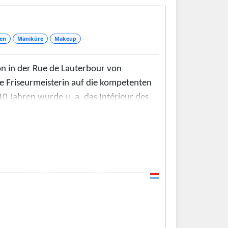
en
Maniküre
Makeup
n in der Rue de Lauterbour von
te Friseurmeisterin auf die kompetenten
10 Jahren wurde u. a. das Intérieur des