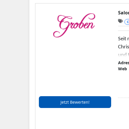
Salo
C
Seit
Chri
und t
Adre
Salo
Web
Jetzt Bewerten!