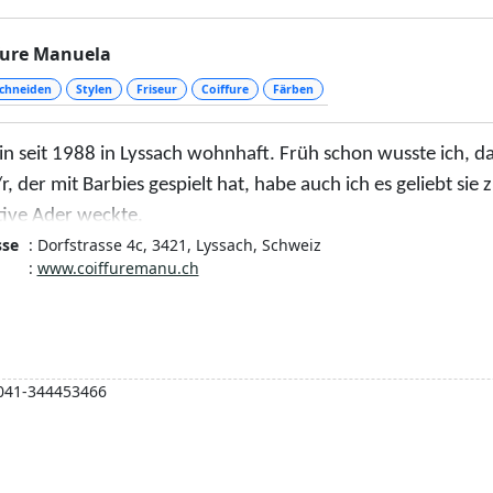
fure Manuela
chneiden
Stylen
Friseur
Coiffure
Färben
in seit 1988 in Lyssach wohnhaft. Früh schon wusste ich, da
r, der mit Barbies gespielt hat, habe auch ich es geliebt sie
tive Ader weckte.
sse
: Dorfstrasse 4c, 3421, Lyssach, Schweiz
der Schulzeit absolvierte ich die Lehre im Trendsetter in Ol
:
www.coiffuremanu.ch
n und Herren Coiffeuse habe ich als Jahrgangsbeste mit ei
 konnte ich mich im bestehenden Dorf Coiffure selbststä
Vorbesitzerin, welche ihre Kundschaft weiterhin bediente. N
041-344453466
ge Dorf-Coiffeuse. Das ist nun bereits einige Jahre her, ich
en, was mir Freude bereitet.
022 darf ich endlich mein ganz eigenes Geschäft eröffnen, 