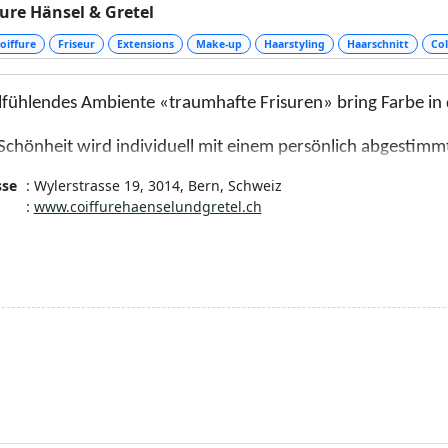
fure Hänsel & Gretel
oiffure
Friseur
Extensions
Make-up
Haarstyling
Haarschnitt
Col
fühlendes Ambiente «traumhafte Frisuren» bring Farbe in 
 Schönheit wird individuell mit einem persönlich abgestim
sse
: Wylerstrasse 19, 3014, Bern, Schweiz
iante Farben, trendige Haarschnitte,
:
www.coiffurehaenselundgretel.ch
verlängerung, Haarverdichtung von Great Lenghts.
h stetiges Weiterbilden immer am Puls der Zeit.
ng mit viel Liebe und Leidenschaft.