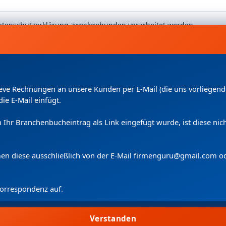
 Datenschutzerklärung zweckgebunden verarbeitet werden.
Kleve Rechnungen an unsere Kunden per E-Mail (die uns vorliege
die E-Mail einfügt.
uch Ihr Branchenbucheintrag als Link eingefügt wurde, ist diese n
Copyright
(c) 2024 by Firmenguru Ltd | alle Rechte vorbehalten
Samstag der 08. August | Seite generiert in
0.1868
Sekunden
men diese ausschließlich von der E-Mail firmenguru@gmail.com o
 Korrespondenz auf.
Wir verwenden Cookies.
Cookie-Information
Cookie-Einstellungen
Verstanden
Allen zustimmen