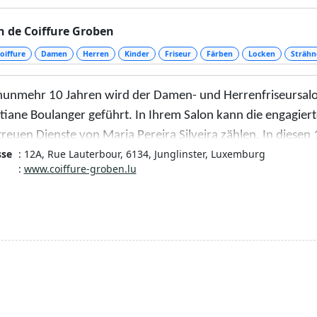
n de Coiffure Groben
oiffure
Damen
Herren
Kinder
Friseur
Färben
Locken
Strähn
 nunmehr 10 Jahren wird der Damen- und Herrenfriseursalo
stiane Boulanger geführt. In Ihrem Salon kann die engagier
reuen Dienste von Maria Pereira Silveira zählen. In diesen 
sse
: 12A, Rue Lauterbour, 6134, Junglinster, Luxemburg
ns einer Runderneuerung unterzogen (2008).
:
www.coiffure-groben.lu