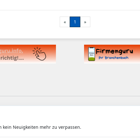
ant worden ist. Auf meinem Grundstück in einem denkmalg
Altbewährte mit dem Neuen.
«
1
»
freue mich, Sie schon bald einmal persönlich in meinem Ges
m kein Neuigkeiten mehr zu verpassen.