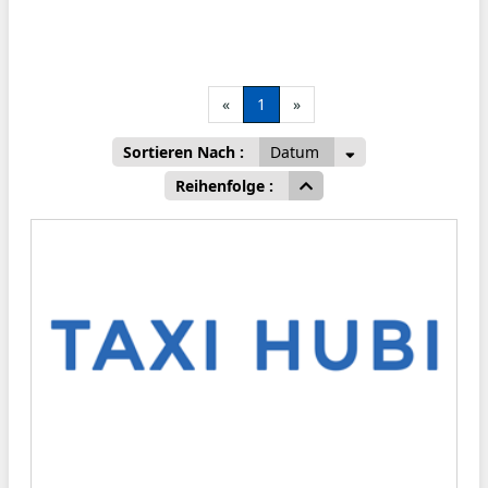
«
1
»
Sortieren Nach :
Datum
Reihenfolge :