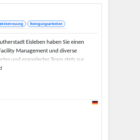
ektbetreuung
Reinigungsarbeiten
utherstadt Eisleben haben Sie einen
s Facility Management und diverse
rtes und engagiertes Team stets zur
d
Standards bei der Objektbetreuung
 Hand wünschen. Dieses umfasst unter
chnik im Gebäude sowie die
außerdem für Reinigungsarbeiten!
em Programm. Darüber hinaus sind wir
aggerarbeiten auf Ihrem Grundstück
 Häusern bieten wir Ihnen noch