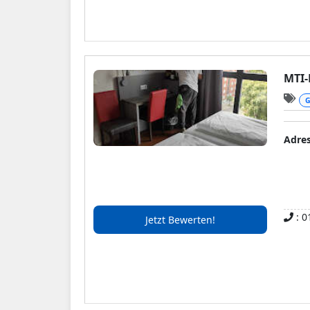
MTI-
G
Adre
: 0
Jetzt Bewerten!