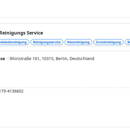
Reinigungs Service
ebäudereinigung
Reinigungsservice
Hausreinigung
Grundreinigung
B
sse
: Rhinstraße 161, 10315, Berlin, Deutschland
179-4136602