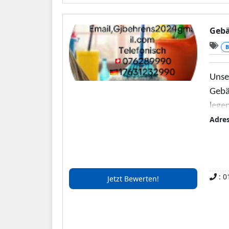
weit
Gern
Gebä
B
Unser
Gebä
legen
Adre
: 0
Jetzt Bewerten!