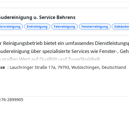
ere handwerkliche Leistungen an. Dazu zählen unter and
e geben wir Ihnen weitere Informationen zu unseren Tätigk
udereinigung u. Service Behrens
üroreinigung
Endreinigung
Feinreinigung
Fensterreinigung
Gebäuder
 Reinigungsbetrieb bietet ein umfassendes Dienstleistungsp
udereinigung über spezialisierte Services wie Fenster-, Ge
 großen Wert auf Qualität und Zuverlässigkeit.
sse
: Lauchringer Straße 17a, 79793, Wutöschingen, Deutschland
176-2899905