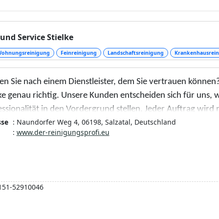
ound Service Stielke
ohnungsreinigung
Feinreinigung
Landschaftsreinigung
Krankenhausrein
en Sie nach einem Dienstleister, dem Sie vertrauen können?
ke genau richtig. Unsere Kunden entscheiden sich für uns, w
ssionalität in den Vordergrund stellen. Jeder Auftrag wird 
sse
: Naundorfer Weg 4, 06198, Salzatal, Deutschland
ständigen Zufriedenheit ausgeführt. Wir arbeiten transpare
:
www.der-reinigungsprofi.eu
rzustellen, dass das Ergebnis genau Ihren Vorstellungen ents
n Händen, denn wir sind erst zufrieden, wenn Sie es sind.
151-52910046