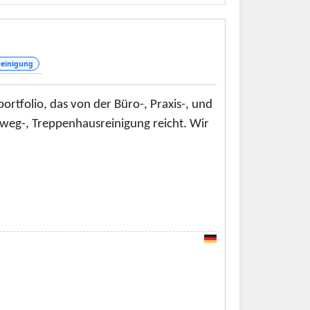
erem Fenstermontagen und Türmontagen.
eitsfeldern. Sprechen Sie uns darauf an!
einigung
ortfolio, das von der Büro-, Praxis-, und
hweg-, Treppenhausreinigung reicht. Wir