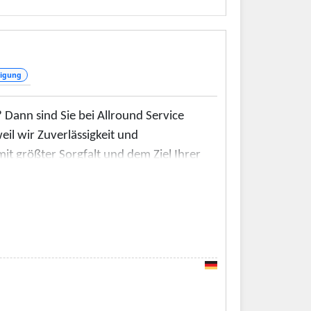
igung
 Dann sind Sie bei Allround Service
eil wir Zuverlässigkeit und
mit größter Sorgfalt und dem Ziel Ihrer
nt und lösungsorientiert, um
pricht. Bei uns ist Ihr Projekt in den