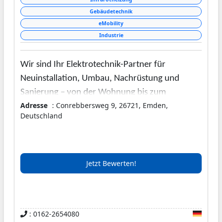
Gebäudetechnik
eMobility
Industrie
Wir sind Ihr Elektrotechnik-Partner für
Neuinstallation, Umbau, Nachrüstung und
Sanierung – von der Wohnung bis zum
Adresse
: Conrebbersweg 9, 26721, Emden,
Industrieobjekt. Mit langjähriger Erfahrung
Deutschland
sorgen wir in Ostfriesland und darüber hinaus
für solide, professionelle Lösungen. Moderne
Techniken und Technologien kombinieren wir
mit Sorgfalt und Qualität.
Jetzt Bewerten!
Wir legen viel Wert auf ein gutes
Kundenverhältnis und möchten bei Ihnen den
bestmöglichen Eindruck hinterlassen. Deshalb
: 0162-2654080