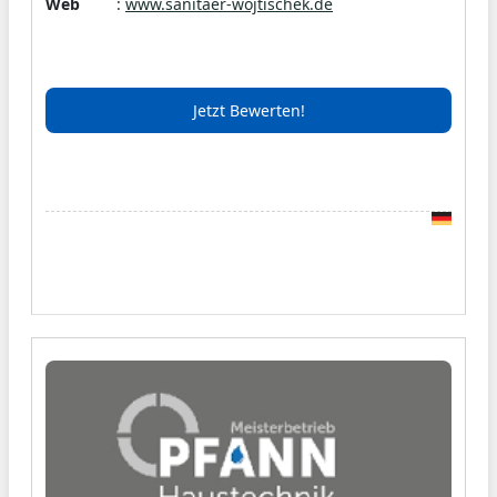
Web
:
www.sanitaer-wojtischek.de
Zuverlässigkeit und Treue haben wir uns als
kompetenter Partner in ganz Baden-
Württemberg durchgesetzt und etabliert. Unter
der Leitung von Inhaber Josef Wojtischeck
Jetzt Bewerten!
erledigen wir jegliche Aufträge termintreu, mit
Kompetenz und mit Fachwissen. Als
anerkannter Ausbildungsbetrieb geben wir
unser Wissen und unsere Erfahrung an jungen
Auszubildenden weiter, damit Sie auch in der
Zukunft auf die Kompetenzen von Sanitär
Wojitschek zählen können. Wir stehen Ihnen
sowohl bei privaten als auch gewerblichen und
öffentlichen Anliegen zur Seite.
Unser Erfolgsrezept: Service, Kundenkontakt,
Beratung und Zuverlässigkeit. Das zeichnet