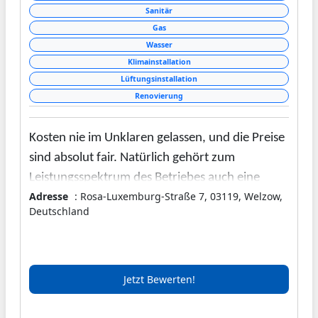
Sanitär
Gas
Wasser
Klimainstallation
Lüftungsinstallation
Renovierung
Kosten nie im Unklaren gelassen, und die Preise
sind absolut fair. Natürlich gehört zum
Leistungsspektrum des Betriebes auch eine
Adresse
: Rosa-Luxemburg-Straße 7, 03119, Welzow,
fachmännische und ausführliche Beratung.
Deutschland
Die erstreckt sich über alle Bereiche des
Portfolios: von der Heizungstechnik bis hin zur
Klimatechnik. Darüber hinaus ist Jürgen
Jetzt Bewerten!
Gebauer rund um 03119 Welzow der führende
Ansprechpartner, wenn es um Fragen zum