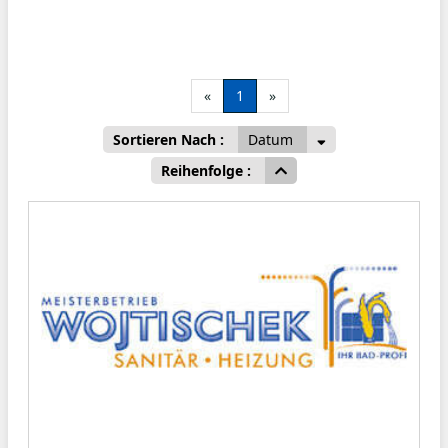
«
1
»
Sortieren Nach :
Datum
Reihenfolge :