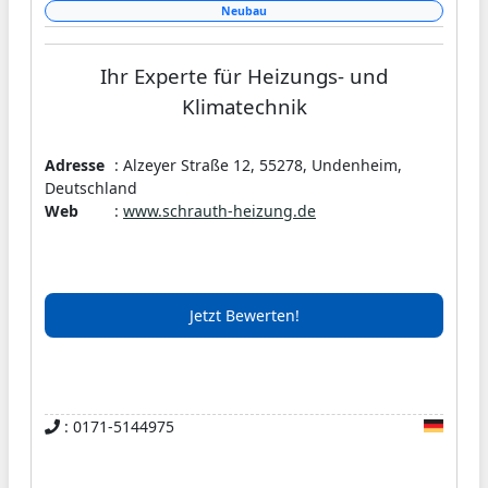
Neubau
Ihr Experte für Heizungs- und
Klimatechnik
Festpreisgarantie
Adresse
: Alzeyer Straße 12, 55278, Undenheim,
Deutschland
Web
:
www.schrauth-heizung.de
Wir sind spezialisiert auf den
professionellen Einbau von Heiz - und
Klimageräten. Gebäudesanierungen,
sowie Trinkwasserinstallationen in
Jetzt Bewerten!
Alt- und Neubau gehören auch zu
unserem Aufgabenbereich.
: 0171-5144975