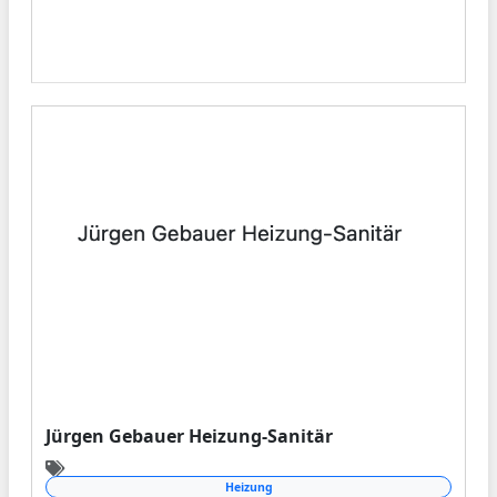
können Sie sich bei uns auf transparente und
nachvollziehbare Kosten bei fairem Preis-
Leistungs-Verhältnis verlassen. Persönliche
Betreuung ist uns wichtig, deshalb haben wir
für Sie jederzeit ein offenes Ohr und gehen auf
Ihre persönlichen Anliegen ein.
Jürgen Gebauer Heizung-Sanitär
Heizung