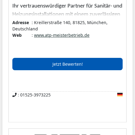
Ihr vertrauenswürdiger Partner für Sanitär- und
Heizungsinstallationen mit einem zuverlässigen
Adresse
: Kreillerstraße 140, 81825, München,
24-Stunden-Heizungsnotdienst in München und
Deutschland
Umgebung gerne zur Verfügung. Wir sind stolz
Web
:
www.atp-meisterbetrieb.de
auf unsere meisterliche Qualität und unseren
engagierten Service. Zusammen mit unserem
qualifizierten Team setzen wir alles daran, Ihre
Jetzt Bewerten!
Sanitär- und Heizungswünsche zuverlässig und
professionell zu erfüllen.
: 01525-3973225