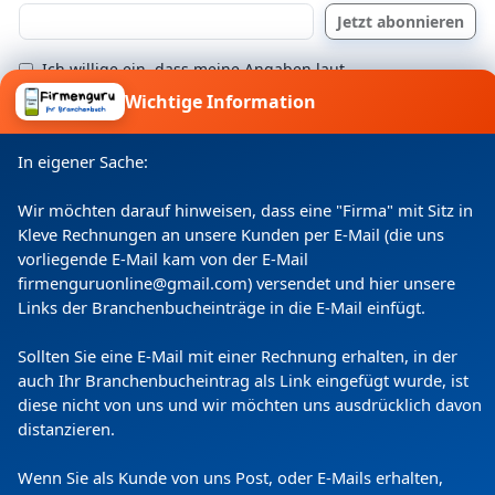
den kundenfreundlichen Leistungen selbst
überzeugen will, muss sich einfach nur
telefonisch oder schriftlich mit dem
Ich willige ein, dass meine Angaben laut
Datenschutzerklärung zweckgebunden verarbeitet
Unternehmen in Verbindung setzen. Das gilt
Wichtige Information
werden.
natürlich nicht nur für die Menschen, die direkt
in Welzow leben, sondern auch für die
In eigener Sache:
Bewohner des Ortsteils Proschim. Ebenso spielt
Wir möchten darauf hinweisen, dass eine "Firma" mit Sitz in
es keine Rolle, ob die Installations-, Wartungs-
Kleve Rechnungen an unsere Kunden per E-Mail (die uns
oder Reparaturarbeiten in einem privaten
vorliegende E-Mail kam von der E-Mail
Gebäude oder einem gewerblichen Objekt
firmenguruonline@gmail.com) versendet und hier unsere
Links der Branchenbucheinträge in die E-Mail einfügt.
ausgeführt werden sollen. Auch öffentlichen
beziehungsweise kommunalen Einrichtungen
Sollten Sie eine E-Mail mit einer Rechnung erhalten, in der
Copyright
(c) 2024 by Firmenguru Ltd | alle Rechte
steht Jürgen Gebauer mit seinem geballten
auch Ihr Branchenbucheintrag als Link eingefügt wurde, ist
vorbehalten
diese nicht von uns und wir möchten uns ausdrücklich davon
Fachwissen und seiner Erfahrung gerne zur
Donnerstag der 06. August | Seite generiert in
0.1982
distanzieren.
Verfügung. In diesem Zusammenhang sollte
Sekunden
auch nicht unerwähnt bleiben, dass zur
Wenn Sie als Kunde von uns Post, oder E-Mails erhalten,