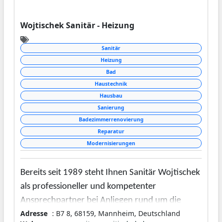
Wojtischek Sanitär - Heizung
Sanitär
Heizung
Bad
Haustechnik
Hausbau
Sanierung
Badezimmerrenovierung
Reparatur
Modernisierungen
Bereits seit 1989 steht Ihnen Sanitär Wojtischek
als professioneller und kompetenter
Ansprechpartner bei Anliegen rund um die
Adresse
: B7 8, 68159, Mannheim, Deutschland
Sanitär- und Heizungstechnik zur Seite. Durch