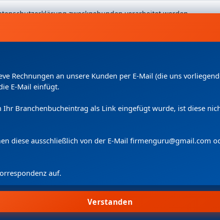
 Datenschutzerklärung zweckgebunden verarbeitet werden.
Kleve Rechnungen an unsere Kunden per E-Mail (die uns vorliege
die E-Mail einfügt.
uch Ihr Branchenbucheintrag als Link eingefügt wurde, ist diese n
Copyright
(c) 2024 by Firmenguru Ltd | alle Rechte vorbehalten
Freitag der 07. August | Seite generiert in
0.0913
Sekunden
men diese ausschließlich von der E-Mail firmenguru@gmail.com o
 Korrespondenz auf.
Wir verwenden Cookies.
Cookie-Information
Cookie-Einstellungen
Verstanden
Allen zustimmen
Suche
Konto