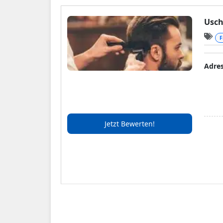
Usch
F
Adre
Jetzt Bewerten!