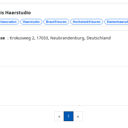
is Haarstudio
riseursalon
Haarstudio
Brautfrisuren
Hochsteckfrisuren
Damenhaarsch
sse
: Krokusweg 2, 17033, Neubrandenburg, Deutschland
«
1
»