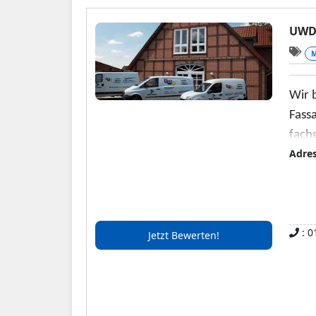
UWD 
M
Wir 
Fass
fach
Adre
: 0
Jetzt Bewerten!