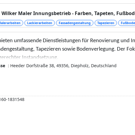
Wilker Maler Innungsbetrieb - Farben, Tapeten, Fußbo
alerarbeiten
Lackierarbeiten
Fassadengestaltung
Tapezieren
Fußbode
bieten umfassende Dienstleistungen für Renovierung und I
adengestaltung, Tapezieren sowie Bodenverlegung. Der Foku
gerechter Instandsetzung.
sse
: Heeder Dorfstraße 38, 49356, Diepholz, Deutschland
160-1831548