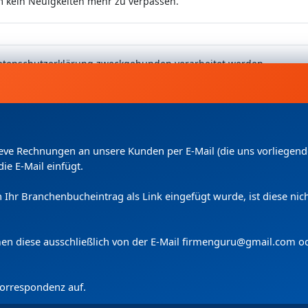
m kein Neuigkeiten mehr zu verpassen.
 Datenschutzerklärung zweckgebunden verarbeitet werden.
Kleve Rechnungen an unsere Kunden per E-Mail (die uns vorliege
die E-Mail einfügt.
uch Ihr Branchenbucheintrag als Link eingefügt wurde, ist diese n
Copyright
(c) 2024 by Firmenguru Ltd | alle Rechte vorbehalten
Donnerstag der 06. August | Seite generiert in
0.1134
Sekunden
men diese ausschließlich von der E-Mail firmenguru@gmail.com o
 Korrespondenz auf.
Wir verwenden Cookies.