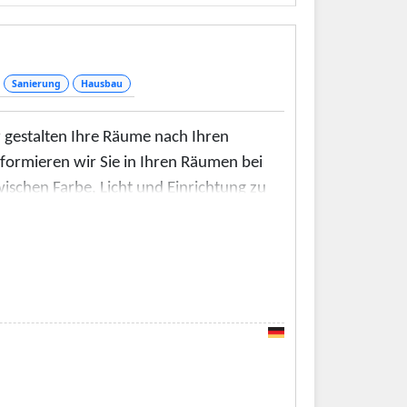
Sanierung
Hausbau
r gestalten Ihre Räume nach Ihren
formieren wir Sie in Ihren Räumen bei
schen Farbe, Licht und Einrichtung zu
ichtern wir Ihnen die Auswahl Ihrer
tlerische Malerarbeiten stehen wir Ihnen
techniken, Vergoldungen, Stuck und