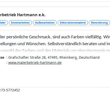
rbetrieb Hartmann e.k.
aler
Innenarbeiten
Außenarbeiten
Dekorationsmalerei
Renovierung
der persönliche Geschmack, sind auch Farben vielfältig. Wi
tellungen und Wünschen. Selbstverständlich beraten und in
Auswahl der Farben und des Materials um eine Harmonie zwi
sse
: Grafschafter Straße 28, 47495, Rheinberg, Deutschland
ichen, und das nicht nur bei einem Termin.
:
www.malerbetrieb-hartmann.de
Farbtonkarten, Tapetenmustern und großen Farbproben erle
iduellen Gestaltung.
außergewöhnliche und anspruchsvolle, dekorative und küns
173-5772452
Leistungen wie: Spachteltechniken, Marmorierungen, Wisch
rofilen, zur Verfügung.