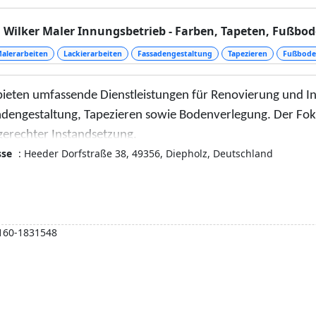
Wilker Maler Innungsbetrieb - Farben, Tapeten, Fußbo
alerarbeiten
Lackierarbeiten
Fassadengestaltung
Tapezieren
Fußbode
bieten umfassende Dienstleistungen für Renovierung und I
adengestaltung, Tapezieren sowie Bodenverlegung. Der Foku
gerechter Instandsetzung.
sse
: Heeder Dorfstraße 38, 49356, Diepholz, Deutschland
160-1831548