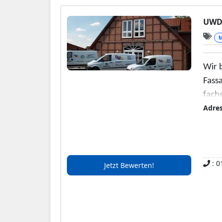
UWD 
M
Wir 
Fass
fach
Adre
: 0
Jetzt Bewerten!