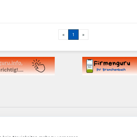
«
1
»