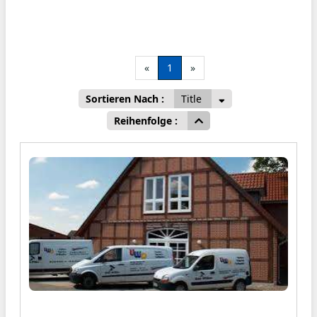
«
1
»
Sortieren Nach :
Title
Reihenfolge :