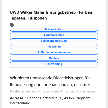
UWD Wilker Maler Innungsbetrieb - Farben,
Tapeten, Fußboden
Malerarbeiten
Lackierarbeiten
Fassadengestaltung
Tapezieren
Fußbodenverlegearbeiten
Neubau
Renovierung
Wir bieten umfassende Dienstleistungen für
Renovierung und Innenausbau an, darunter
Malerarbeiten, Fassadengestaltung, Tapezieren
Adresse
: Heeder Dorfstraße 38, 49356, Diepholz,
sowie Bodenverlegung. Der Fokus liegt auf
Deutschland
persönlicher Beratung und fachgerechter