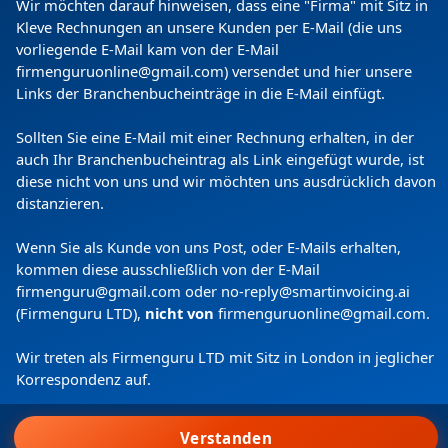
Wir möchten darauf hinweisen, dass eine "Firma" mit Sitz in
Kleve Rechnungen an unsere Kunden per E-Mail (die uns
vorliegende E-Mail kam von der E-Mail
firmenguruonline@gmail.com) versendet und hier unsere
Links der Branchenbucheinträge in die E-Mail einfügt.
Sollten Sie eine E-Mail mit einer Rechnung erhalten, in der
auch Ihr Branchenbucheintrag als Link eingefügt wurde, ist
Copyright
(c) 2024 by Firmenguru Ltd | alle Rechte
diese nicht von uns und wir möchten uns ausdrücklich davon
vorbehalten
distanzieren.
Sonntag der 09. August | Seite generiert in
0.1159
Wenn Sie als Kunde von uns Post, oder E-Mails erhalten,
Sekunden
kommen diese ausschließlich von der E-Mail
firmenguru@gmail.com oder no-reply@smartinvoicing.
ai
(Firmenguru LTD),
nicht von
firmenguruonline@gmail.com
.
Wir treten als Firmenguru LTD mit Sitz in London in jeglicher
Korrespondenz auf.
Wir verwenden Cookies.
Verstanden
Allen zustimmen