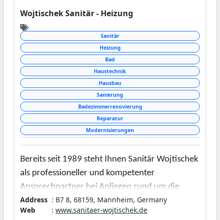
Wojtischek Sanitär - Heizung
Sanitär
Heizung
Bad
Haustechnik
Hausbau
Sanierung
Badezimmerrenovierung
Reparatur
Modernisierungen
Bereits seit 1989 steht Ihnen Sanitär Wojtischek
als professioneller und kompetenter
Ansprechpartner bei Anliegen rund um die
Address
: B7 8, 68159, Mannheim, Germany
Sanitär- und Heizungstechnik zur Seite. Durch
Web
:
www.sanitaer-wojtischek.de
Zuverlässigkeit und Treue haben wir uns als