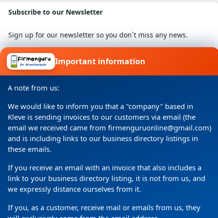
Ihnen jederzeit die bestmöglichste Arbeit
Subscribe to our Newsletter
garantieren zu können, haben wir den Ehrgeiz,
uns stets weiterzubilden und auf dem neuesten
Sign up for our newsletter so you don`t miss any news.
Stand der Technik zu sein. Unsere erfahrenen
und hoch motivierten Mitarbeiter setzen alles
Important information
daran, Ihre individuellen Wünsche, ob bei
I consent to my details being processed for a specific
Badsanierungen oder Heizungsanlagen, zu
A note from us:
purpose in accordance with the data protection
realisieren und kompetent umzusetzen.
declaration
We would like to inform you that a "company" based in
Kleve is sending invoices to our customers via email (the
Uns ist der Kontakt mit unseren Kunden
email we received came from firmenguruonline@gmail.com)
besonders wichtig. Erst durch einen engen und
and is including links to our business directory listings in
regen Austausch können wir individuelle
these emails.
Wünsche und Vorstellungen feststellen. Daher
If you receive an email with an invoice that also includes a
stehen wir Ihnen von Beginn an beratend zur
link to your business directory listing, it is not from us, and
Seite – von der Planung bis zur Umsetzung Ihrer
we expressly distance ourselves from it.
Ideen sind wir Ihr zuverlässiger
Copyright
(c) 2024 by Firmenguru Ltd | all rights reserved
If you, as a customer, receive mail or emails from us, they
Ansprechpartner. Wir beraten Sie zu modernen