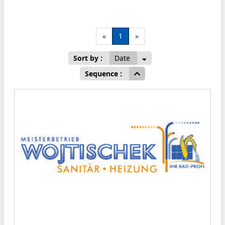
«
1
»
Sort by :
Date
Sequence :