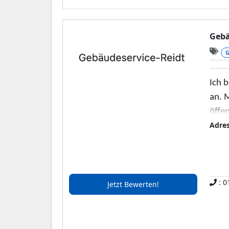
Saub
spez
Rahm
Gebä
G
Ich 
an. 
öffen
Adre
In Ha
Ange
Kund
und p
: 0
Jetzt Bewerten!
Unser
und 
umwe