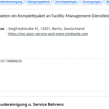
ebäudereinigung
Reinigungsdienst
Entrümpelungen
Entsorgungen
B
bieten ein Komplettpaket an Facility-Management-Dienstlei
sse
: Siegfriedstraße 41, 12051, Berlin, Deutschland
:
https://mz-vasic-service-and-more.jimdosite.com
157-76989629
udereinigung u. Service Behrens