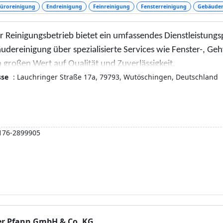
üroreinigung
Endreinigung
Feinreinigung
Fensterreinigung
Gebäuder
 Reinigungsbetrieb bietet ein umfassendes Dienstleistungsp
udereinigung über spezialisierte Services wie Fenster-, Ge
 großen Wert auf Qualität und Zuverlässigkeit.
sse
: Lauchringer Straße 17a, 79793, Wutöschingen, Deutschland
176-2899905
er Pfann GmbH & Co. KG