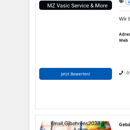
G
Wir 
Adre
Web
: 0
Jetzt Bewerten!
Gebä