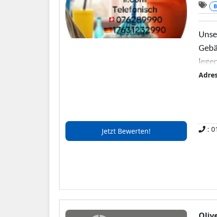
B
Unser
Gebä
legen
Adre
: 0
Jetzt Bewerten!
Oliv