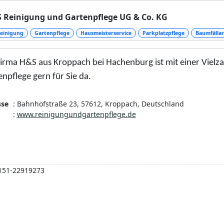
S Reinigung und Gartenpflege UG & Co. KG
einigung
Gartenpflege
Hausmeisterservice
Parkplatzpflege
Baumfällar
Firma H&S aus Kroppach bei Hachenburg ist mit einer Vielz
npflege gern für Sie da.
rledigen klassische Hausmeisterdienste inklusive Winterdie
sse
: Bahnhofstraße 23, 57612, Kroppach, Deutschland
igungen im Innen- und Außenbereich durch. Für unsere K
:
www.reinigungundgartenpflege.de
arkplatzpflege inklusive Baumfällarbeiten. Ergänzt wird un
erfahrten und Entrümpelungen.
uchen zuverlässigen Partner für regelmäßige Arbeiten im v.
151-22919273
tellenendreinigungen Grundreinigungen oder Pflegearbei
n.
r eingespieltes Team von zwanzig engagierten Fachkräften s