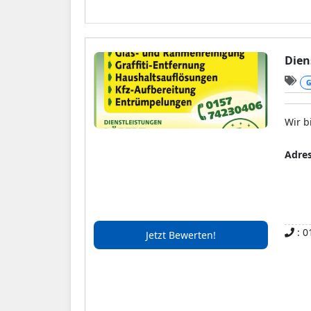
Gesu
Dien
G
Wir b
Adre
: 0
Jetzt Bewerten!