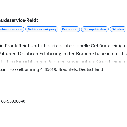
erkeit und Ordnung. Neben der Büroentrümpelung oder A
ielle Reinigungsaufgaben, wie die Fassadenreinigung oder d
enreinigung.
udeservice-Reidt
ebäudeservice
Gebäudereinigung
Reinigung
Bürogebäuden
Schulen
bin Frank Reidt und ich biete professionelle Gebäudereini
Mit über 10 Jahren Erfahrung in der Branche habe ich mich
tlichen Einrichtungen, Schulen sowie auf die Grundreinigung
sse
: Hasselbornring 4, 35619, Braunfels, Deutschland
sselbornring 4, Braunfels, Deutschland, befindet sich meine
bot an qualitativ hochwertigen Reinigungsdienstleistungen
en zugeschnitten sind, ankündigen zu können. Wir haben d
rofessionell zu erledigen.
160-95930040
 Ziel bei Gebäudeservice Reidt ist es, sicherzustellen, dass
sicher sind, sodass Sie sich auf Ihr Geschäft konzentriere
ltfreundliche Reinigungsmittel, um sicherzustellen, dass 