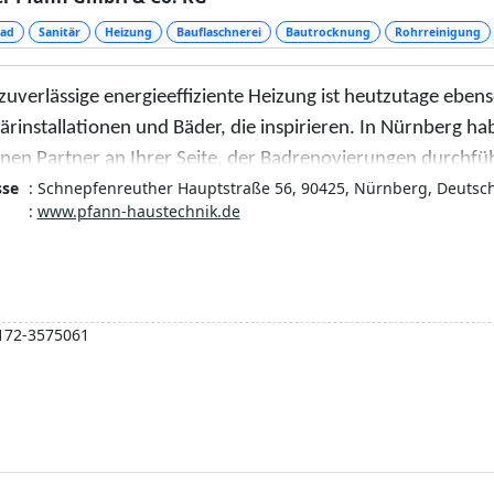
ad
Sanitär
Heizung
Bauflaschnerei
Bautrocknung
Rohrreinigung
 zuverlässige energieeffiziente Heizung ist heutzutage ebe
ärinstallationen und Bäder, die inspirieren. In Nürnberg h
inen Partner an Ihrer Seite, der Badrenovierungen durchführ
sse
: Schnepfenreuther Hauptstraße 56, 90425, Nürnberg, Deutsc
täranlagen sorgt, die dem neuesten Stand der Technik ents
:
www.pfann-haustechnik.de
glereien beziehungsweise Flaschnereien benötigen, etwa fü
eschneiderte Blechbearbeitung – auch in dieser Hinsicht 
rfsgerecht weiterhelfen. Von der Badsanierung über die Bad
kompletten Heizungsanlagen: Auf die Qualitätsarbeit der O
172-3575061
stets verlassen.