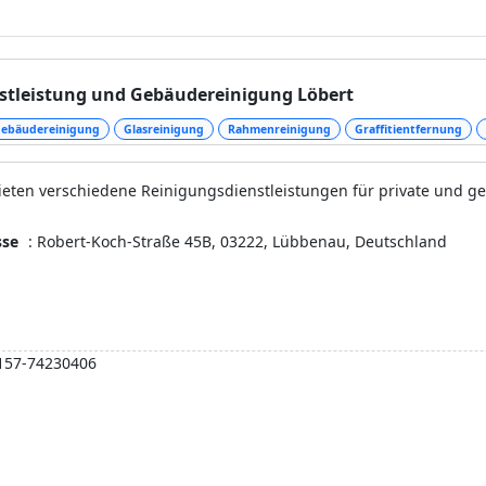
ndheit beeinträchtigen.
stleistung und Gebäudereinigung Löbert
ebäudereinigung
Glasreinigung
Rahmenreinigung
Graffitientfernung
ieten verschiedene Reinigungsdienstleistungen für private und ge
sse
: Robert-Koch-Straße 45B, 03222, Lübbenau, Deutschland
157-74230406