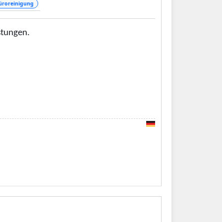
üroreinigung
stungen.