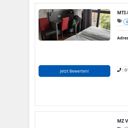
MTI-
G
Adre
: 0
Jetzt Bewerten!
MZ V