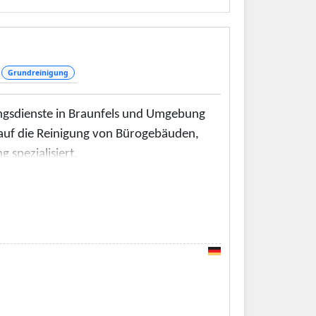
ktenvernichtung übernehmen wir auch
ie Fensterreinigung mit Glas- und
Grundreinigung
gungsdienste in Braunfels und Umgebung
 auf die Reinigung von Bürogebäuden,
 spezialisiert.
 Firma. Wir sind stolz darauf, unser
, die auf die Anforderungen unserer
as Fachwissen, um jede Aufgabe effizient
 Ihre Räumlichkeiten sauber, hygienisch
n können. Wir verwenden
wir weder die Umwelt noch Ihre