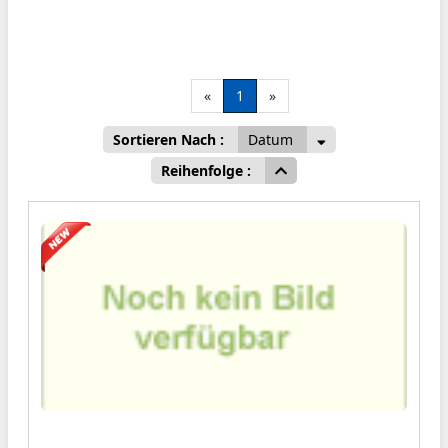
«
1
»
Sortieren Nach :
Datum
Reihenfolge :