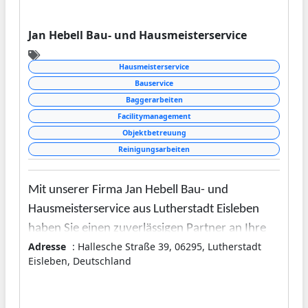
Jan Hebell Bau- und Hausmeisterservice
Hausmeisterservice
Bauservice
Baggerarbeiten
Facilitymanagement
Objektbetreuung
Reinigungsarbeiten
Mit unserer Firma Jan Hebell Bau- und
Hausmeisterservice aus Lutherstadt Eisleben
haben Sie einen zuverlässigen Partner an Ihre
Adresse
: Hallesche Straße 39, 06295, Lutherstadt
Seite, der sich um professionelles Facility
Eisleben, Deutschland
Management und diverse Bauarbeiten
kümmert. Diese werden durch unser fachlich
versiertes und engagiertes Team stets zur