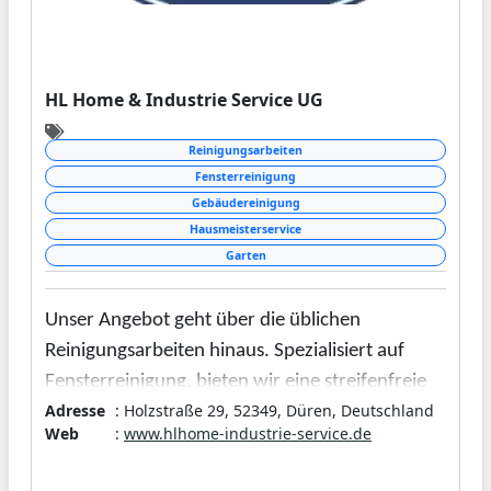
durchzuführen. Neben dem Erdaushub und
Trockenlegungen von Häusern bieten wir Ihnen
noch weitere handwerkliche Leistungen an.
HL Home & Industrie Service UG
Dazu zählen unter anderem Fenstermontagen
und Türmontagen. Gerne geben wir Ihnen
Reinigungsarbeiten
weitere Informationen zu unseren
Fensterreinigung
Tätigkeitsfeldern. Sprechen Sie uns darauf an!
Gebäudereinigung
Hausmeisterservice
Garten
Unser Angebot geht über die üblichen
Reinigungsarbeiten hinaus. Spezialisiert auf
Fensterreinigung, bieten wir eine streifenfreie
Adresse
: Holzstraße 29, 52349, Düren, Deutschland
und glanzvolle Sicht in jedes Zuhause und Büro.
Web
:
www.hlhome-industrie-service.de
Dabei legen wir großen Wert auf ökologische
Reinigungsmittel und innovative