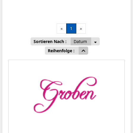
«
1
»
Sortieren Nach :
Datum
Reihenfolge :