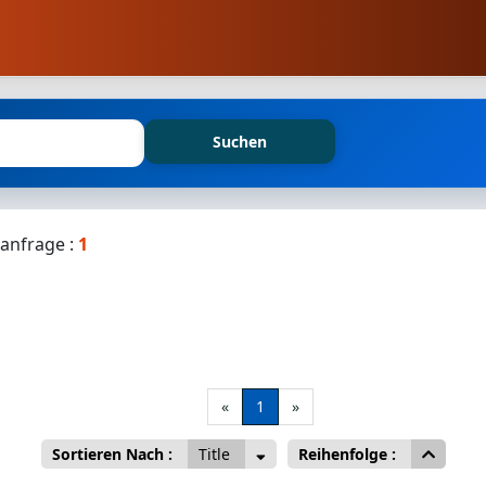
Suchen
anfrage :
1
«
1
»
Sortieren Nach :
Title
Reihenfolge :