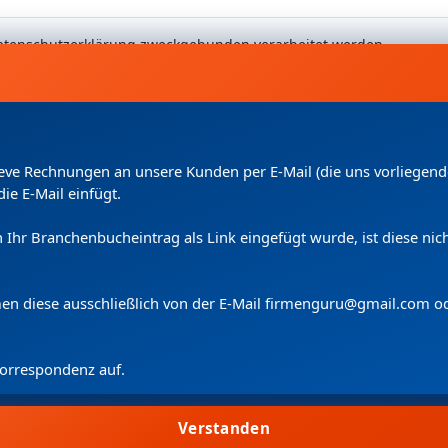
 Datenschutzerklärung zweckgebunden verarbeitet werden.
Kleve Rechnungen an unsere Kunden per E-Mail (die uns vorliege
die E-Mail einfügt.
uch Ihr Branchenbucheintrag als Link eingefügt wurde, ist diese n
Copyright
(c) 2024 by Firmenguru Ltd | alle Rechte vorbehalten
Freitag der 07. August | Seite generiert in
0.1000
Sekunden
men diese ausschließlich von der E-Mail firmenguru@gmail.com o
 Korrespondenz auf.
Wir verwenden Cookies.
Cookie-Information
Cookie-Einstellungen
Verstanden
Allen zustimmen
Suche
Konto