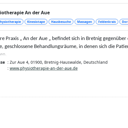
iotherapie An der Aue
hysiotherapie
Kinesiotape
Hausbesuche
Massagen
Feldenkrais
Dor
re Praxis „ An der Aue „ befindet sich in Bretnig gegenübe
e, geschlossene Behandlungsräume, in denen sich die Pati
en.
sse
: Zur Aue 4, 01900, Bretnig-Hauswalde, Deutschland
ieten gezielte, vielschichtige und nachhaltige Behandlungs
:
www.physiotherapie-an-der-aue.de
rf unserer Kunden, im Rahmen der Kassenleistungen oder P
t
en eigenen Schatz an Weiterbildungen und Erfahrungen mit s
mögliche Behandlung zu gewährleisten.