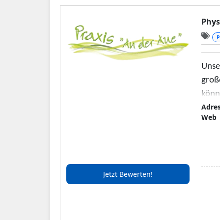
Phys
P
Unse
groß
könn
Adre
Wir b
Web
Beda
bring
sein
best
Jetzt Bewerten!