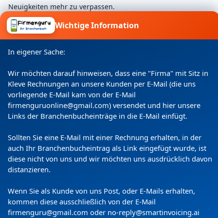
Neuigkeiten mehr zu verpassen.
Wichtige Information
Ich willige ein, dass meine Angaben laut
In eigener Sache:
Datenschutzerklärung zweckgebunden verarbeitet
werden.
Wir möchten darauf hinweisen, dass eine "Firma" mit Sitz in
Kleve Rechnungen an unsere Kunden per E-Mail (die uns
vorliegende E-Mail kam von der E-Mail
firmenguruonline@gmail.com) versendet und hier unsere
Links der Branchenbucheinträge in die E-Mail einfügt.
Sollten Sie eine E-Mail mit einer Rechnung erhalten, in der
auch Ihr Branchenbucheintrag als Link eingefügt wurde, ist
diese nicht von uns und wir möchten uns ausdrücklich davon
distanzieren.
Copyright
(c) 2024 by Firmenguru Ltd | alle Rechte
vorbehalten
Wenn Sie als Kunde von uns Post, oder E-Mails erhalten,
kommen diese ausschließlich von der E-Mail
Freitag der 07. August | Seite generiert in
0.0951
Sekunden
firmenguru@gmail.com oder no-reply@smartinvoicing.
ai