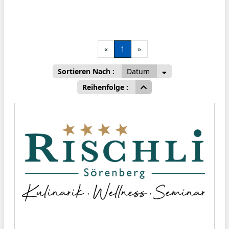
«
1
»
Sortieren Nach :
Datum
Reihenfolge :