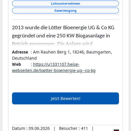
Lohnunternehmen
Gaserzeugung
2013 wurde die Lötter Bioenergie UG & Co KG
gegründet und eine 250 KW Biogasanlage in
Betrieb genommen. Die Anlage wird
Adresse
: Am Rauhen Berg 1, 18246, Baumgarten,
ausschließlich mit Rindergülle, Mist und
Deutschland
Futterresten betrieben, es werden keine
Web
:
https://u1331107.heise-
Futterpflanzen wie z. B. Mais verwendet. Der
webseiten.de/loetter-bioenergie-ug--co-kg
elektrische Strom wird ins öffentliche Netz
eingespeist und mit der Wärme werden
Gebäude, Stall und für die Fermenter genutzt.
Jetzt Bewerten!
Datum : 09.06.2026 | Besucher : 411 |