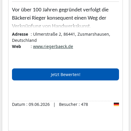
Vor über 100 Jahren gegründet verfolgt die
Bäckerei Rieger konsequent einen Weg der
Verknüpfung von Handwerkskunst,
Adresse
: Ulmerstraße 2, 86441, Zusmarshausen,
Traditionsbewusstsein und einem hohem
Deutschland
Anspruch an Qualität.
Web
:
www.riegerbaeck.de
Wir freuen uns, Sie einmal bei Uns begrüßen zu
dürfen und hoffen, dass unsere Produkte Ihren
Geschmack treffen.
Jetzt Bewerten!
Datum : 09.06.2026 | Besucher : 478