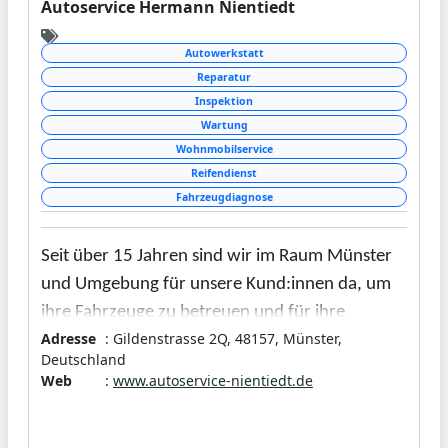
Autoservice Hermann Nientiedt
Autowerkstatt
Reparatur
Inspektion
Wartung
Wohnmobilservice
Reifendienst
Fahrzeugdiagnose
Seit über 15 Jahren sind wir im Raum Münster
und Umgebung für unsere Kund:innen da, um
ihre Fahrzeuge zu betreuen und für ihre
Adresse
: Gildenstrasse 2Q, 48157, Münster,
Sicherheit im Straßenverkehr zu sorgen. Aus
Deutschland
diesem Grund übernehmen wir in unserer Kfz-
Web
:
www.autoservice-nientiedt.de
Werkstatt
Reparaturen aller Art
und bieten
Ihnen einen