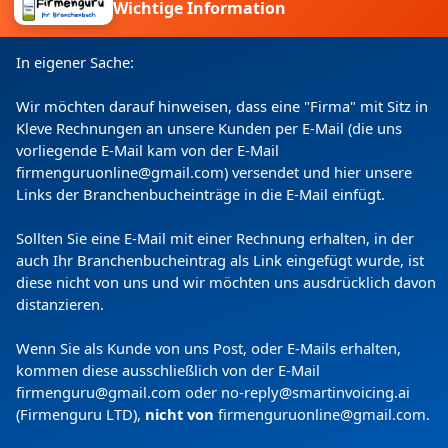
Wichtige Information
Hotel
Urlaub
In eigener Sache:
Wellness
SPA
Wir möchten darauf hinweisen, dass eine "Firma" mit Sitz in
Seminare
Kleve Rechnungen an unsere Kunden per E-Mail (die uns
Frühstück
vorliegende E-Mail kam von der E-Mail
Restaurant
firmenguruonline@gmail.com) versendet und hier unsere
Übernachtung
Links der Branchenbucheinträge in die E-Mail einfügt.
SKI
Sollten Sie eine E-Mail mit einer Rechnung erhalten, in der
Wandern
auch Ihr Branchenbucheintrag als Link eingefügt wurde, ist
diese nicht von uns und wir möchten uns ausdrücklich davon
Willkommen im Hotel Rischli in Sörenberg,
distanzieren.
Ihrem 4-Sterne-Rückzugsort im Herzen des
Wenn Sie als Kunde von uns Post, oder E-Mails erhalten,
Entlebuchs. Bei uns genießen Sie erstklassige
kommen diese ausschließlich von der E-Mail
Adresse
: Rischlistrasse 88, 6174, Sörenberg, Schweiz
Kulinarik mit regionalen Köstlichkeiten,
firmenguru@gmail.com oder no-reply@smartinvoicing.
ai
Web
:
www.hotel-rischli.ch
während Sie im Sommer von hier aus die Natur
(Firmenguru LTD),
nicht von
firmenguruonline@gmail.com
.
auf Wanderungen, dem Golfplatz oder der