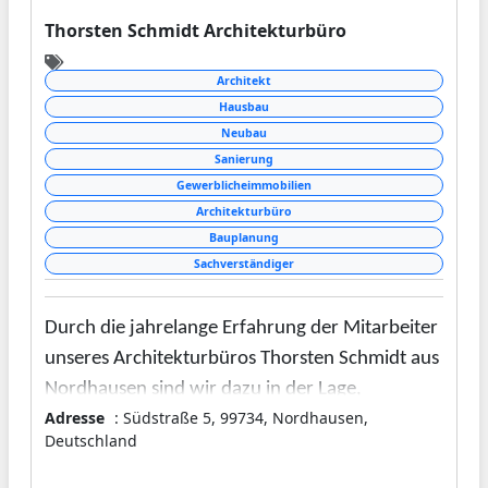
Thorsten Schmidt Architekturbüro
Architekt
Hausbau
Neubau
Sanierung
Gewerblicheimmobilien
Architekturbüro
Bauplanung
Sachverständiger
Durch die jahrelange Erfahrung der Mitarbeiter
unseres Architekturbüros Thorsten Schmidt aus
Nordhausen sind wir dazu in der Lage,
Adresse
: Südstraße 5, 99734, Nordhausen,
Immobilien seriös und kostengünstig zu planen.
Deutschland
Daher stehen wir auch Ihnen sehr gerne mit
unserer Kompetenz zur Verfügung und würden