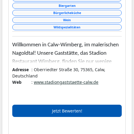
Biergarten
Bürgerlicheküche
Wein
Wildspezialitäten
Willkommen in Calw-Wimberg, im malerischen
Nagoldtal! Unsere Gaststätte, das Stadion
Restaurant Wimberg, finden Sie nur wenige
Adresse
: Oberriedter Straße 30, 75365, Calw,
Minuten entfernt vom Zentrum der Hermann-
Deutschland
Hesse-Stadt Calw, direkt am Stadion des
Web
:
www.stadiongaststaette-calw.de
Ortsteils Wimberg gelegen. Die Inhaberin
Claudia Goll und ihr Team freuen sich darauf, Sie
bewirten zu dürfen. Frisch für Sie zubereitete
Jetzt Bewerten!
schwäbische und deutsche Spezialitäten
werden, begleitet von ausgesuchten Weinen,
Ihre Erwartungen an unsere Küche übertreffen.