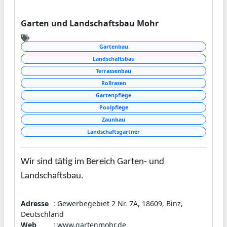
Garten und Landschaftsbau Mohr
Gartenbau
Landschaftsbau
Terrassenbau
Rollrasen
Gartenpflege
Poolpflege
Zaunbau
Landschaftsgärtner
Wir sind tätig im Bereich Garten- und
Landschaftsbau.
Adresse
: Gewerbegebiet 2 Nr. 7A, 18609, Binz,
Unser Hauptschwerpunkt liegt im Bereich
Deutschland
Garten- und
Landschaftsbau
.
Web
:
www.gartenmohr.de