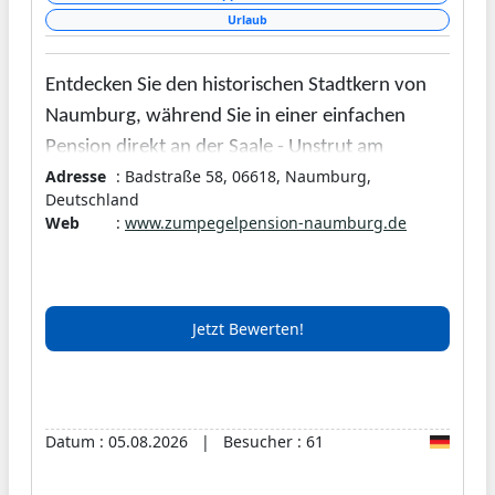
Urlaub
Entdecken Sie den historischen Stadtkern von
Naumburg, während Sie in einer einfachen
Pension direkt an der Saale - Unstrut am
Adresse
: Badstraße 58, 06618, Naumburg,
Radweg übernachten.
Ausflugslokal & Pension
Deutschland
befindet sich direkt an der
ZUM PEGEL
Web
:
www.zumpegelpension-naumburg.de
Saale-Unstrut im Ortsteil Grochlitz – Sie
erreichen in wenigen Minuten den
Naumburger Stadtkern. Naumburg ein
Jetzt Bewerten!
Wohlfühlort für Weinlienhaber, Radler,
Familien, Hundeliebhaber & Historiker.
Die Pension selbst ist einfach gehalten
und bietet Frühstück & Ala Cart Speisen.
Datum : 05.08.2026 | Besucher : 61