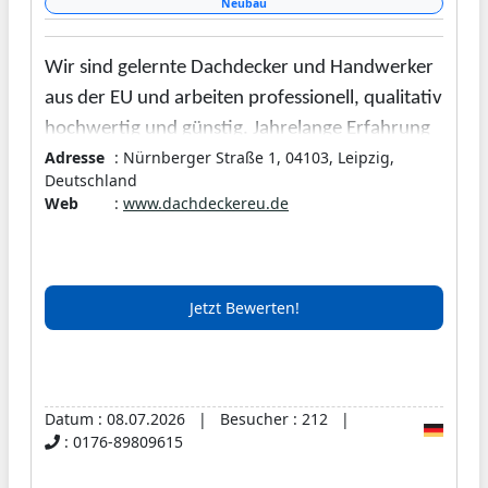
Neubau
Wir sind gelernte Dachdecker und Handwerker
aus der EU und arbeiten professionell, qualitativ
hochwertig und günstig. Jahrelange Erfahrung
Adresse
: Nürnberger Straße 1, 04103, Leipzig,
und viel Hingabe machen uns zu sehr guten
Deutschland
Arbeitskräften, zudem haben wir freie
Web
:
www.dachdeckereu.de
Kapazitäten und Termine. Wir arbeiten präzise,
sauber und sind pünktlich. Einem sofortigem
Beginn der Arbeiten steht nichts im Weg.
Jetzt Bewerten!
Wir legen höchsten Wert auf qualitativ
hochwertige Materialien, diese können wir
besorgen oder Ihre vorhandenen nutzen.
Datum : 08.07.2026 | Besucher : 212 |
: 0176-89809615