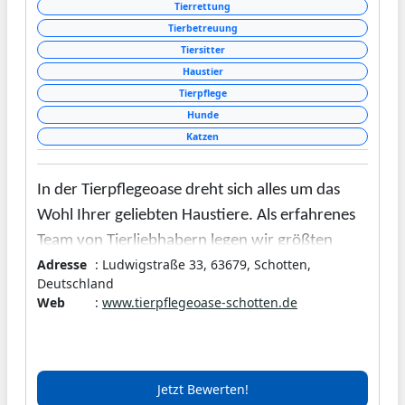
Tierrettung
Tierbetreuung
Tiersitter
Haustier
Tierpflege
Hunde
Katzen
In der
Tierpflegeoase
dreht sich alles um das
Wohl Ihrer geliebten Haustiere. Als erfahrenes
Team von Tierliebhabern legen wir größten
Adresse
: Ludwigstraße 33, 63679, Schotten,
Wert auf individuelle Betreuung und liebevolle
Deutschland
Pflege. Egal, ob Katzen, Hunde oder Kleintiere –
Web
:
www.tierpflegeoase-schotten.de
bei uns ist jedes Tier in den besten Händen. Mit
unserer modern ausgestatteten Tierpension
bieten wir ein gemütliches und sicheres Zuhause
Jetzt Bewerten!
auf Zeit. Zudem engagieren wir uns in der