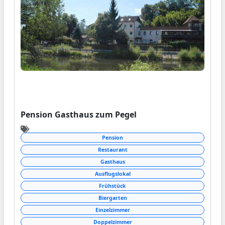
Pension Gasthaus zum Pegel
Pension
Restaurant
Gasthaus
Ausflugslokal
Frühstück
Biergarten
Einzelzimmer
Doppelzimmer