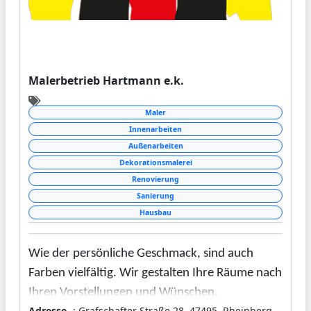
uns also bei Fragen stets kontaktieren. Natürlich
entwerfen wir Ihnen auch die Pläne für größere
Immobilien, die sich zur gewerblichen Nutzung
eignen.
Malerbetrieb Hartmann e.k.
Maler
Innenarbeiten
Außenarbeiten
Dekorationsmalerei
Renovierung
Sanierung
Hausbau
Wie der persönliche Geschmack, sind auch
Farben vielfältig. Wir gestalten Ihre Räume nach
Ihren Vorstellungen und Wünschen.
Adresse
: Grafschafter Straße 28, 47495, Rheinberg,