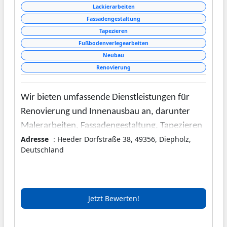
Lackierarbeiten
Fassadengestaltung
Tapezieren
Fußbodenverlegearbeiten
Neubau
Renovierung
Wir bieten umfassende Dienstleistungen für
Renovierung und Innenausbau an, darunter
Malerarbeiten, Fassadengestaltung, Tapezieren
Adresse
: Heeder Dorfstraße 38, 49356, Diepholz,
sowie Bodenverlegung. Der Fokus liegt auf
Deutschland
persönlicher Beratung und fachgerechter
Instandsetzung.
Jetzt Bewerten!