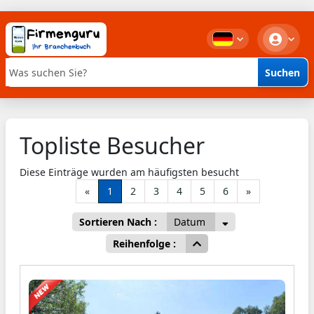
Suchen
Stichwortsuche
Topliste Besucher
Diese Einträge wurden am häufigsten besucht
«
1
2
3
4
5
6
»
Sortieren Nach :
Datum
Reihenfolge :