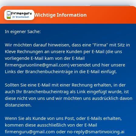
Wichtige Information
Ich willige ein, dass meine Angaben laut
Datenschutzerklärung zweckgebunden verarbeitet
In eigener Sache:
werden.
Wir möchten darauf hinweisen, dass eine "Firma" mit Sitz in
Kleve Rechnungen an unsere Kunden per E-Mail (die uns
vorliegende E-Mail kam von der E-Mail
firmenguruonline@gmail.com) versendet und hier unsere
Links der Branchenbucheinträge in die E-Mail einfügt.
Sollten Sie eine E-Mail mit einer Rechnung erhalten, in der
auch Ihr Branchenbucheintrag als Link eingefügt wurde, ist
diese nicht von uns und wir möchten uns ausdrücklich davon
Copyright
(c) 2024 by Firmenguru Ltd | alle Rechte
distanzieren.
vorbehalten
Wenn Sie als Kunde von uns Post, oder E-Mails erhalten,
Donnerstag der 06. August | Seite generiert in
0.0848
kommen diese ausschließlich von der E-Mail
Sekunden
firmenguru@gmail.com oder no-reply@smartinvoicing.
ai