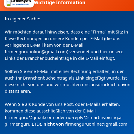
Wichtige Information
Ich willige ein, dass meine Angaben laut
Datenschutzerklärung zweckgebunden verarbeitet
werden.
In eigener Sache:
Wir möchten darauf hinweisen, dass eine "Firma" mit Sitz in
Kleve Rechnungen an unsere Kunden per E-Mail (die uns
vorliegende E-Mail kam von der E-Mail
firmenguruonline@gmail.com) versendet und hier unsere
Links der Branchenbucheinträge in die E-Mail einfügt.
Sollten Sie eine E-Mail mit einer Rechnung erhalten, in der
auch Ihr Branchenbucheintrag als Link eingefügt wurde, ist
Copyright
(c) 2024 by Firmenguru Ltd | alle Rechte
diese nicht von uns und wir möchten uns ausdrücklich davon
vorbehalten
distanzieren.
Donnerstag der 06. August | Seite generiert in
0.0864
Wenn Sie als Kunde von uns Post, oder E-Mails erhalten,
Sekunden
kommen diese ausschließlich von der E-Mail
firmenguru@gmail.com oder no-reply@smartinvoicing.
ai
(Firmenguru LTD),
nicht von
firmenguruonline@gmail.com
.