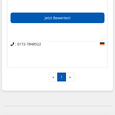
eingespeist und mit der Wärme werden
Gebäude, Stall und für die Fermenter genutzt.
Jetzt Bewerten!
: 0172-7848522
«
1
»