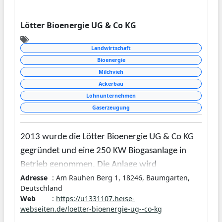
Lötter Bioenergie UG & Co KG
Landwirtschaft
Bioenergie
Milchvieh
Ackerbau
Lohnunternehmen
Gaserzeugung
2013 wurde die Lötter Bioenergie UG & Co KG
gegründet und eine 250 KW Biogasanlage in
Betrieb genommen. Die Anlage wird
Adresse
: Am Rauhen Berg 1, 18246, Baumgarten,
ausschließlich mit Rindergülle, Mist und
Deutschland
Futterresten betrieben, es werden keine
Web
:
https://u1331107.heise-
Futterpflanzen wie z. B. Mais verwendet. Der
webseiten.de/loetter-bioenergie-ug--co-kg
elektrische Strom wird ins öffentliche Netz