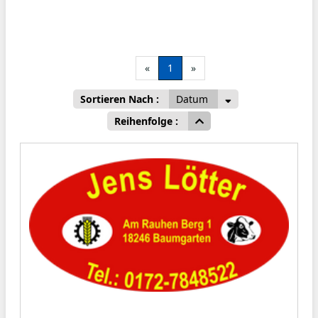
«
1
»
Sortieren Nach :
Datum
Reihenfolge :