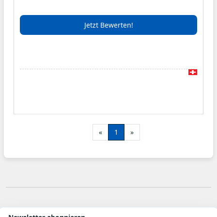
schon immer Massstäbe gesetzt.
Jetzt Bewerten!
«
1
»