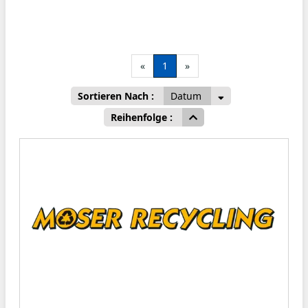
«
1
»
Sortieren Nach :
Datum
Reihenfolge :