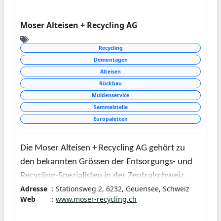
Moser Alteisen + Recycling AG
Recycling
Demontagen
Alteisen
Rückbau
Muldenservice
Sammelstelle
Europaletten
Die Moser Alteisen + Recycling AG gehört zu
den bekannten Grössen der Entsorgungs- und
Recycling-Spezialisten in der Zentralschweiz.
Adresse
: Stationsweg 2, 6232, Geuensee, Schweiz
Mit langfristigen Partnerschaften zu Kunden
Web
:
www.moser-recycling.ch
und Lieferanten, innovativen Ideen und
modernster
Technologie hat das Unternehmen