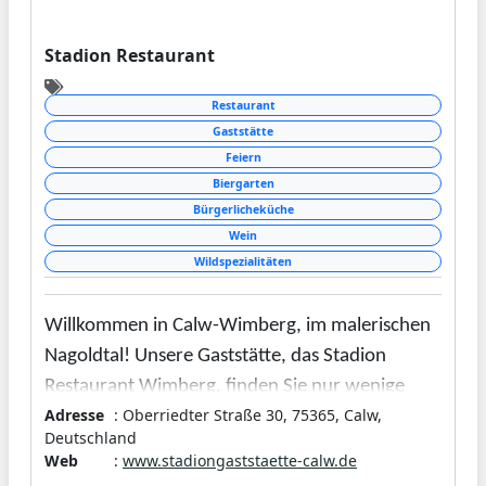
Stadion Restaurant
Restaurant
Gaststätte
Feiern
Biergarten
Bürgerlicheküche
Wein
Wildspezialitäten
Willkommen in Calw-Wimberg, im malerischen
Nagoldtal! Unsere Gaststätte, das Stadion
Restaurant Wimberg, finden Sie nur wenige
Adresse
: Oberriedter Straße 30, 75365, Calw,
Minuten entfernt vom Zentrum der Hermann-
Deutschland
Hesse-Stadt Calw, direkt am Stadion des
Web
:
www.stadiongaststaette-calw.de
Ortsteils Wimberg gelegen. Die Inhaberin