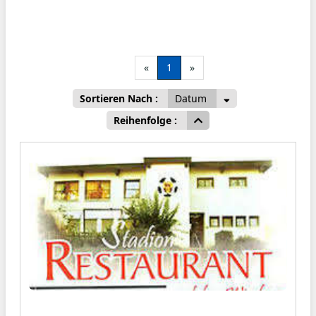
«
1
»
Sortieren Nach :
Datum
Reihenfolge :