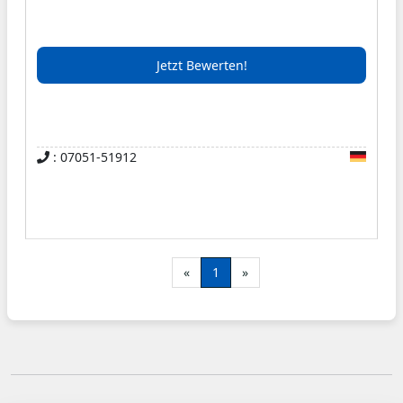
Claudia Goll und ihr Team freuen sich darauf, Sie
bewirten zu dürfen. Frisch für Sie zubereitete
Jetzt Bewerten!
schwäbische und deutsche Spezialitäten
werden, begleitet von ausgesuchten Weinen,
Ihre Erwartungen an unsere Küche übertreffen.
Seit nunmehr über acht Jahren verwöhnen wir
: 07051-51912
unsere Gäste mit einem ebenso fachkundigen
wie unaufdringlich freundlichen Service und
gleichbleibend hoher Qualität von Speis und
Trank.
«
1
»