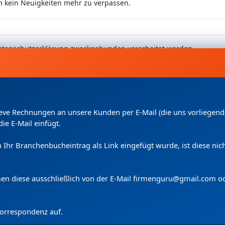
m kein Neuigkeiten mehr zu verpassen.
 Datenschutzerklärung zweckgebunden verarbeitet werden.
Kleve Rechnungen an unsere Kunden per E-Mail (die uns vorliege
die E-Mail einfügt.
uch Ihr Branchenbucheintrag als Link eingefügt wurde, ist diese n
Copyright
(c) 2024 by Firmenguru Ltd | alle Rechte vorbehalten
Donnerstag der 06. August | Seite generiert in
0.1210
Sekunden
men diese ausschließlich von der E-Mail firmenguru@gmail.com o
 Korrespondenz auf.
Wir verwenden Cookies.