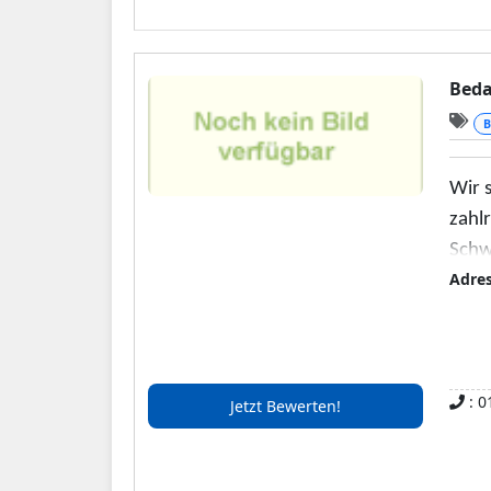
Beda
B
Wir s
zahlr
Schw
Adre
Wert
dies
Ents
Die 
: 0
Jetzt Bewerten!
Repa
unse
Dach