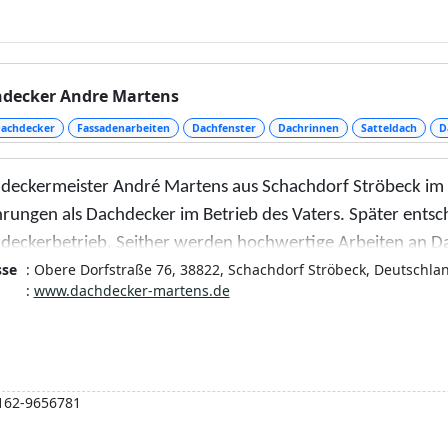
decker Andre Martens
achdecker
Fassadenarbeiten
Dachfenster
Dachrinnen
Satteldach
D
deckermeister André Martens aus Schachdorf Ströbeck im L
rungen als Dachdecker im Betrieb des Vaters. Später entsch
deckerbetrieb. Seither werden hochwertige Arbeiten an 
sse
: Obere Dorfstraße 76, 38822, Schachdorf Ströbeck, Deutschla
eführt.
:
www.dachdecker-martens.de
der Dacheindeckung bis zur Dachklempnerei können verschi
mmen werden. Häufig wünschen sich meine Kunden eine p
tbringendes Dachfenster.
162-9656781
usführlicher Beratungs- und Sichtungstermin ist dabei häuf
blick über die Dachsituation zu verschaffen.