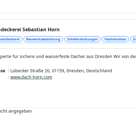
. Unsere Maler und Bodenleger freuen sich auf die kreati
n bald ganz und gar Ihren Vorstellungen entsprechen wird.
deckerei Sebastian Horn
achdeckerei
Bauwerksabdichtung
Schieferdeckungen
Flachdachbau
D
xperte für sichere und wasserfeste Dächer aus Dresden Wir von d
sse
: Lübecker Straße 20, 01159, Dresden, Deutschland
:
www.dach-horn.com
icht angegeben