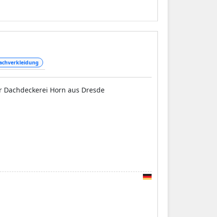
ve Gestaltung Ihrer Wohnumgebung, die
achverkleidung
er Dachdeckerei Horn aus Dresde