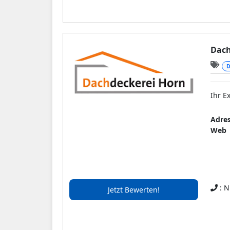
Haus
scho
Dach
D
Ihr E
Adre
Web
: N
Jetzt Bewerten!