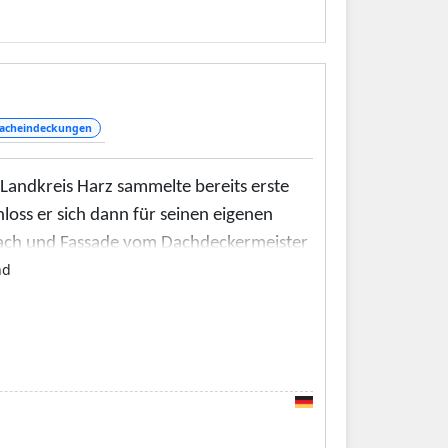
acheindeckungen
andkreis Harz sammelte bereits erste
loss er sich dann für seinen eigenen
Dach und Fassade vom Dachdeckermeister
nd
edene Leistungen bei mir in Anspruch
raktische Dachgaube oder ein
ig sinnvoll, um sich einen umfassenden