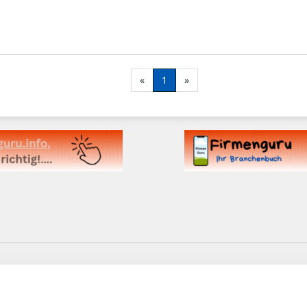
«
1
»