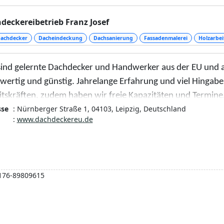
deckereibetrieb Franz Josef
achdecker
Dacheindeckung
Dachsanierung
Fassadenmalerei
Holzarbei
sind gelernte Dachdecker und Handwerker aus der EU und arb
wertig und günstig. Jahrelange Erfahrung und viel Hingab
itskräften, zudem haben wir freie Kapazitäten und Termine.
sse
: Nürnberger Straße 1, 04103, Leipzig, Deutschland
tlich. Einem sofortigem Beginn der Arbeiten steht nichts i
:
www.dachdeckereu.de
legen höchsten Wert auf qualitativ hochwertige Materialien
andenen nutzen.
176-89809615