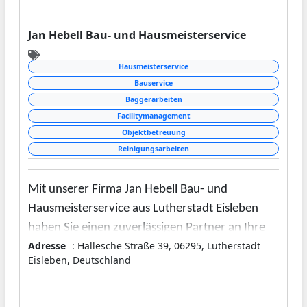
Jan Hebell Bau- und Hausmeisterservice
Hausmeisterservice
Bauservice
Baggerarbeiten
Facilitymanagement
Objektbetreuung
Reinigungsarbeiten
Mit unserer Firma Jan Hebell Bau- und
Hausmeisterservice aus Lutherstadt Eisleben
haben Sie einen zuverlässigen Partner an Ihre
Adresse
: Hallesche Straße 39, 06295, Lutherstadt
Seite, der sich um professionelles Facility
Eisleben, Deutschland
Management und diverse Bauarbeiten
kümmert. Diese werden durch unser fachlich
versiertes und engagiertes Team stets zur