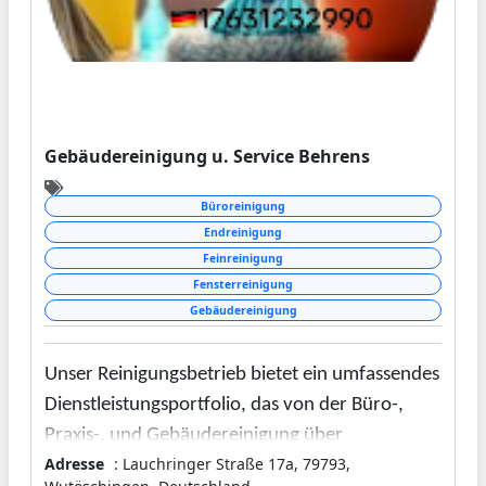
Gebäudereinigung u. Service Behrens
Büroreinigung
Endreinigung
Feinreinigung
Fensterreinigung
Gebäudereinigung
Unser Reinigungsbetrieb bietet ein umfassendes
Dienstleistungsportfolio, das von der Büro-,
Praxis-, und Gebäudereinigung über
Adresse
: Lauchringer Straße 17a, 79793,
spezialisierte Services wie Fenster-, Gehweg-,