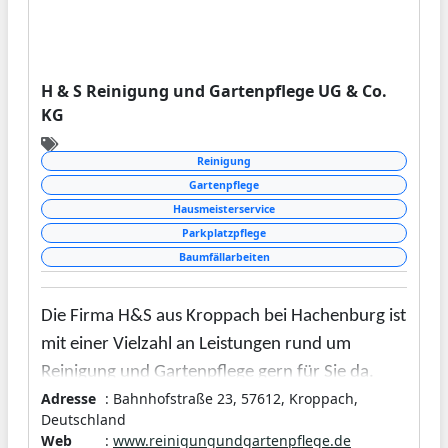
durchzuführen. Neben dem Erdaushub und
Trockenlegungen von Häusern bieten wir Ihnen
noch weitere handwerkliche Leistungen an.
H & S Reinigung und Gartenpflege UG & Co.
Dazu zählen unter anderem Fenstermontagen
KG
und Türmontagen. Gerne geben wir Ihnen
weitere Informationen zu unseren
Reinigung
Tätigkeitsfeldern. Sprechen Sie uns darauf an!
Gartenpflege
Hausmeisterservice
Parkplatzpflege
Baumfällarbeiten
Die Firma H&S aus Kroppach bei Hachenburg ist
mit einer Vielzahl an Leistungen rund um
Reinigung und Gartenpflege gern für Sie da.
Adresse
: Bahnhofstraße 23, 57612, Kroppach,
Wir erledigen klassische Hausmeisterdienste
Deutschland
Web
:
www.reinigungundgartenpflege.de
inklusive Winterdienst und führen