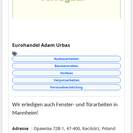
auch in Betzdorf für Sauberkeit und Ordnung.
Neben der Büroentrümpelung oder
Aktenvernichtung übernehmen wir auch
spezielle Reinigungsaufgaben, wie die
Fassadenreinigung oder die Fensterreinigung
mit Glas- und Rahmenreinigung.
Eurohandel Adam Urbas
Ausbauarbeiten
Baumaterialien
Holzbau
Verputzarbeiten
Personalvermittlung
Wir erledigen auch Fenster- und Türarbeiten in
Mannheim!
Adresse
: Opawska 72B-1, 47-400, Racibórz, Poland