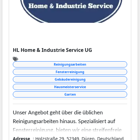
HL Home & Industrie Service UG
Reinigungsarbeiten
Fensterreinigung
Gebäudereinigung
Hausmeisterservice
Garten
Unser Angebot geht über die üblichen
Reinigungsarbeiten hinaus. Spezialisiert auf
Fensterreinigung, bieten wir eine streifenfreie
Adresse
: Holzstraße 29, 52349, Düren, Deutschland
und glanzvolle Sicht in jedes Zuhause und Büro.