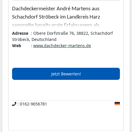
Dachdeckermeister André Martens aus
Schachdorf Ströbeck im Landkreis Harz
sammelte bereits erste Erfahrungen als
Adresse
: Obere Dorfstraße 76, 38822, Schachdorf
Dachdecker im Betrieb des Vaters. Später
Ströbeck, Deutschland
entschloss er sich dann für seinen eigenen
Web
:
www.dachdecker-martens.de
Dachdeckerbetrieb. Seither werden
hochwertige Arbeiten an Dach und Fassade
vom Dachdeckermeister ausgeführt.
Jetzt Bewerten!
Von der Dacheindeckung bis zur
Dachklempnerei können verschiedene
Leistungen bei mir in Anspruch genommen
: 0162-9656781
werden. Häufig wünschen sich meine Kunden
eine praktische Dachgaube oder ein
lichtbringendes Dachfenster.