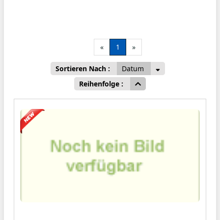
«
1
»
Sortieren Nach :
Datum
Reihenfolge :