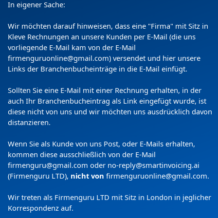
In eigener Sache:
Wir möchten darauf hinweisen, dass eine "Firma" mit Sitz in
Kleve Rechnungen an unsere Kunden per E-Mail (die uns
vorliegende E-Mail kam von der E-Mail
firmenguruonline@gmail.com) versendet und hier unsere
Links der Branchenbucheinträge in die E-Mail einfügt.
Copyright
(c) 2024 by Firmenguru Ltd | alle Rechte
Sollten Sie eine E-Mail mit einer Rechnung erhalten, in der
vorbehalten
auch Ihr Branchenbucheintrag als Link eingefügt wurde, ist
diese nicht von uns und wir möchten uns ausdrücklich davon
Sonntag der 09. August | Seite generiert in
0.1747
distanzieren.
Sekunden
Wenn Sie als Kunde von uns Post, oder E-Mails erhalten,
kommen diese ausschließlich von der E-Mail
firmenguru@gmail.com oder no-reply@smartinvoicing.
ai
(Firmenguru LTD),
nicht von
firmenguruonline@gmail.com
.
Wir treten als Firmenguru LTD mit Sitz in London in jeglicher
Korrespondenz auf.