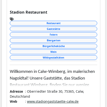
Stadion Restaurant
Restaurant
Gaststätte
Feiern
Biergarten
Bürgerlicheküche
Wein
Wildspezialitäten
Willkommen in Calw-Wimberg, im malerischen
Nagoldtal! Unsere Gaststätte, das Stadion
Restaurant Wimberg, finden Sie nur wenige
Adresse
: Oberriedter Straße 30, 75365, Calw,
Minuten entfernt vom Zentrum der Hermann-
Deutschland
Hesse-Stadt Calw, direkt am Stadion des
Web
:
www.stadiongaststaette-calw.de
Ortsteils Wimberg gelegen. Die Inhaberin