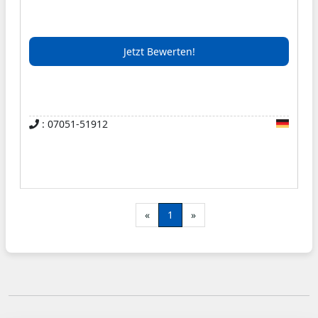
Claudia Goll und ihr Team freuen sich darauf, Sie
bewirten zu dürfen. Frisch für Sie zubereitete
Jetzt Bewerten!
schwäbische und deutsche Spezialitäten
werden, begleitet von ausgesuchten Weinen,
Ihre Erwartungen an unsere Küche übertreffen.
Seit nunmehr über acht Jahren verwöhnen wir
: 07051-51912
unsere Gäste mit einem ebenso fachkundigen
wie unaufdringlich freundlichen Service und
gleichbleibend hoher Qualität von Speis und
Trank.
«
1
»