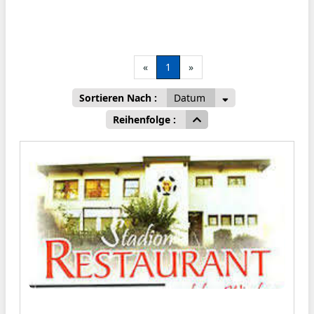
«
1
»
Sortieren Nach :
Datum
Reihenfolge :