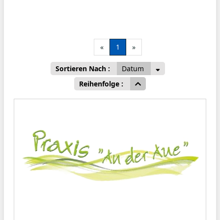
«
1
»
Sortieren Nach :
Datum
Reihenfolge :