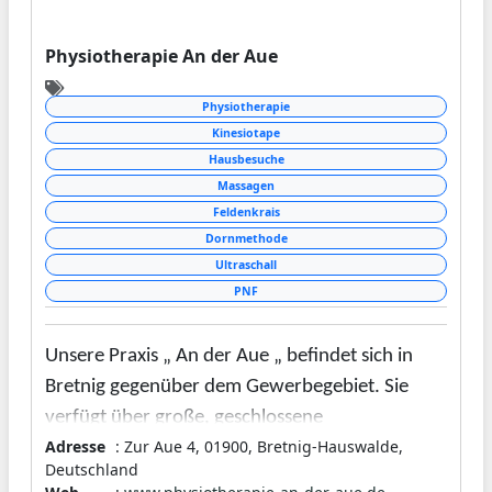
Physiotherapie An der Aue
Physiotherapie
Kinesiotape
Hausbesuche
Massagen
Feldenkrais
Dornmethode
Ultraschall
PNF
Unsere Praxis „ An der Aue „ befindet sich in
Bretnig gegenüber dem Gewerbegebiet. Sie
verfügt über große, geschlossene
Adresse
: Zur Aue 4, 01900, Bretnig-Hauswalde,
Behandlungsräume, in denen sich die Patienten
Deutschland
wohlfühlen und entspannen können.