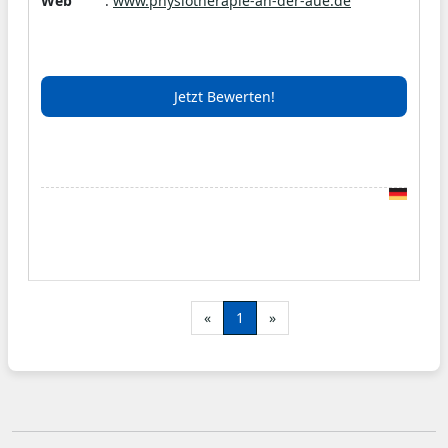
Web
:
www.physiotherapie-an-der-aue.de
Wir bieten gezielte, vielschichtige und
nachhaltige Behandlungsmethoden an, die wir
individuell auf den Bedarf unserer Kunden, im
Jetzt Bewerten!
Rahmen der Kassenleistungen oder Privat,
anpassen können. Jeder Therapeut bringt
seinen eigenen Schatz an Weiterbildungen und
Erfahrungen mit sich, um eine zielgerichtete
und bestmögliche Behandlung zu
gewährleisten.
«
1
»