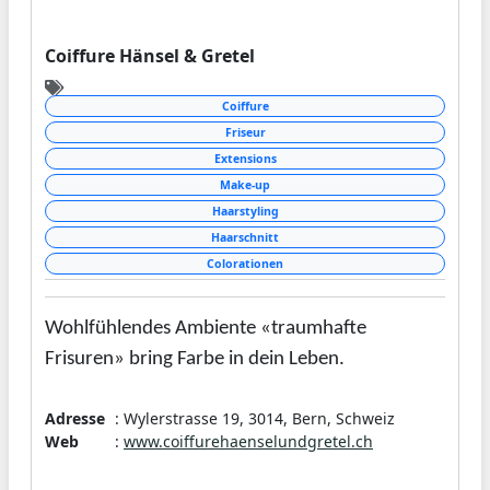
Coiffure Hänsel & Gretel
Coiffure
Friseur
Extensions
Make-up
Haarstyling
Haarschnitt
Colorationen
Wohlfühlendes Ambiente «traumhafte
Frisuren» bring Farbe in dein Leben.
Ihre Schönheit wird individuell mit einem
Adresse
: Wylerstrasse 19, 3014, Bern, Schweiz
persönlich abgestimmten Haarstyling
Web
:
www.coiffurehaenselundgretel.ch
hervorgehoben.