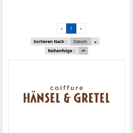
«
1
»
Sortieren Nach :
Datum
Reihenfolge :