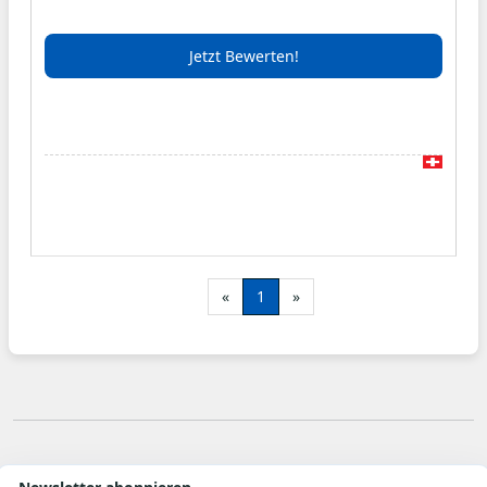
Brilliante Farben, trendige Haarschnitte,
Jetzt Bewerten!
Haarverlängerung, Haarverdichtung von Great
Lenghts.
Durch stetiges Weiterbilden immer am Puls der
Zeit.
Styling mit viel Liebe und Leidenschaft.
«
1
»