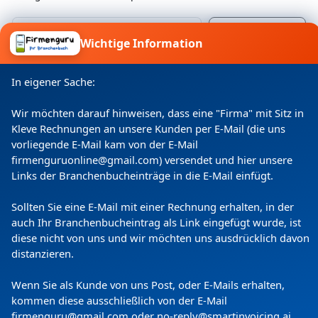
Wichtige Information
Ich willige ein, dass meine Angaben laut
Datenschutzerklärung zweckgebunden verarbeitet
In eigener Sache:
werden.
Wir möchten darauf hinweisen, dass eine "Firma" mit Sitz in
Kleve Rechnungen an unsere Kunden per E-Mail (die uns
vorliegende E-Mail kam von der E-Mail
firmenguruonline@gmail.com) versendet und hier unsere
Links der Branchenbucheinträge in die E-Mail einfügt.
Sollten Sie eine E-Mail mit einer Rechnung erhalten, in der
auch Ihr Branchenbucheintrag als Link eingefügt wurde, ist
diese nicht von uns und wir möchten uns ausdrücklich davon
Copyright
(c) 2024 by Firmenguru Ltd | alle Rechte
distanzieren.
vorbehalten
Wenn Sie als Kunde von uns Post, oder E-Mails erhalten,
Donnerstag der 06. August | Seite generiert in
0.0917
kommen diese ausschließlich von der E-Mail
Sekunden
firmenguru@gmail.com oder no-reply@smartinvoicing.
ai