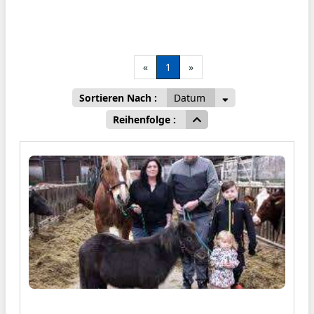
«
1
»
Sortieren Nach :
Datum
Reihenfolge :