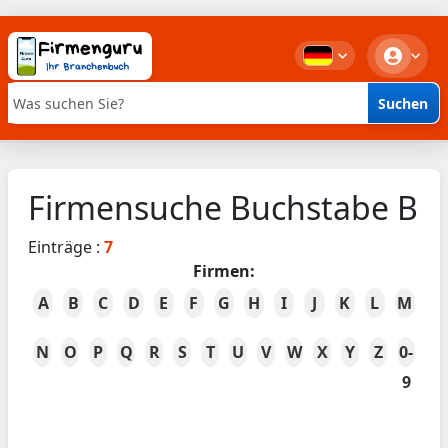
Suchen
Stichwortsuche
Firmensuche Buchstabe B
Einträge :
7
Firmen:
A
B
C
D
E
F
G
H
I
J
K
L
M
N
O
P
Q
R
S
T
U
V
W
X
Y
Z
0-
9