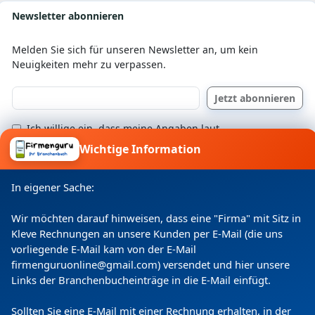
Newsletter abonnieren
Melden Sie sich für unseren Newsletter an, um kein
Neuigkeiten mehr zu verpassen.
Ich willige ein, dass meine Angaben laut
Datenschutzerklärung zweckgebunden verarbeitet
Wichtige Information
werden.
In eigener Sache:
Wir möchten darauf hinweisen, dass eine "Firma" mit Sitz in
Kleve Rechnungen an unsere Kunden per E-Mail (die uns
vorliegende E-Mail kam von der E-Mail
firmenguruonline@gmail.com) versendet und hier unsere
Links der Branchenbucheinträge in die E-Mail einfügt.
Sollten Sie eine E-Mail mit einer Rechnung erhalten, in der
Copyright
(c) 2024 by Firmenguru Ltd | alle Rechte