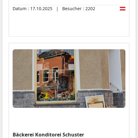
Datum : 17.10.2025 | Besucher : 2202
GASTHAUS
Servus und herzlich willkommen auf der
Homepage des Fiakerwirt: Dein gemütliches
Braugasthaus in Langenlois. Hier erwarten dich
urige Gemütlichkeit, frisch gezapftes Bier und
köstliche Schmankerl. Tauche ein in unsere
Brauerei, genieße die Atmosphäre im Gasthaus
und lass dich von unserer Küche verwöhnen.
Mach es dir bei uns so richtig gemütlich und
genieße einen unvergesslichen Aufenthalt!
Bäckerei Konditorei Schuster