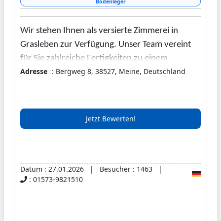
Bodenleger
Wir stehen Ihnen als versierte Zimmerei in
Grasleben zur Verfügung. Unser Team vereint
für Sie zahlreiche Fertigkeiten zu einem
Adresse
: Bergweg 8, 38527, Meine, Deutschland
Leistungsangebot, das sich sehen lassen kann.
Einer unserer Schwerpunkte liegt auf allen
Arbeiten, die sich ganz um Ihr Dach drehen. So
möchten wir zum Werterhalt Ihres Objekts
Jetzt Bewerten!
ebenso beitragen wie zur Wohnsicherheit aller
anwesenden Personen. Zu diesem Zweck
begutachten wir Ihre Bedachung gern
regelmäßig, damit wir in der Folge die
Datum : 27.01.2026 | Besucher : 1463 |
: 01573-9821510
effektivsten Entscheidungen treffen und einen
mangelfreien Zustand Ihres Eigentums
gewährleisten können.