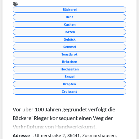
Bäckerei
Brot
Kuchen
Torten
Gebäck
Semmel
Toastbrot
Brötchen
Hochzeiten
Brezel
Krapfen
Croissant
Vor über 100 Jahren gegründet verfolgt die
Bäckerei Rieger konsequent einen Weg der
Verknüpfung von Handwerkskunst,
Adresse
: Ulmerstraße 2, 86441, Zusmarshausen,
Traditionsbewusstsein und einem hohem