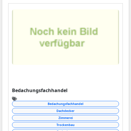
von ihren Eltern übernommen, seitdem
befinden sich Best´attungen Mattar und
Bestattungen Schütt in einem Haus in der
Paradestraße 72 in Wuppertal.
Bedachungsfachhandel
Bedachungsfachhandel
Dachdecker
Zimmerei
Trockenbau