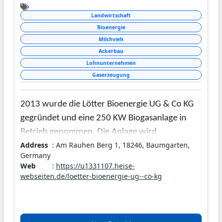
Landwirtschaft
Bioenergie
Milchvieh
Ackerbau
Lohnunternehmen
Gaserzeugung
2013 wurde die Lötter Bioenergie UG & Co KG
gegründet und eine 250 KW Biogasanlage in
Betrieb genommen. Die Anlage wird
Address
: Am Rauhen Berg 1, 18246, Baumgarten,
ausschließlich mit Rindergülle, Mist und
Germany
Futterresten betrieben, es werden keine
Web
:
https://u1331107.heise-
Futterpflanzen wie z. B. Mais verwendet. Der
webseiten.de/loetter-bioenergie-ug--co-kg
elektrische Strom wird ins öffentliche Netz
eingespeist und mit der Wärme werden
Gebäude, Stall und für die Fermenter genutzt.