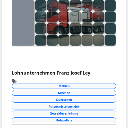
Wünsche und Ideen setzt unser Team
professionell in die Tat um. Wir lackieren Ihr
Lieblingsstück und machen es zu einem echten
Unikat.
Besuchen Sie uns und überzeugen Sie sich
selbst!
Lohnunternehmen Franz Josef Ley
Mahlen
Mischen
Quetschen
Futtermittelvertrieb
Getreideverladung
Holzpellets