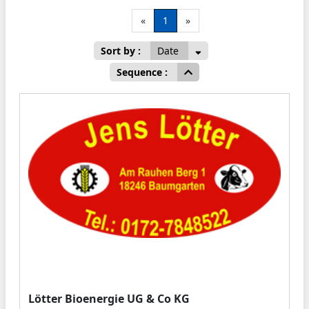
«
1
»
Sort by :
Date
Sequence :
Lötter Bioenergie UG & Co KG