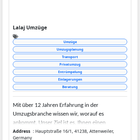
Lalaj Umzüge
Umzüge
Umzugsplanung
Transport
Privatumzug
Entrümpelung
Einlagerungen
Beratung
Mit über 12 Jahren Erfahrung in der
Umzugsbranche wissen wir, worauf es
ankommt. Unser Ziel ist es, Ihnen einen
Address
: Hauptstraße 16/1, 41238, Attenweiler,
reibungslosen und stressfreien Umzug zu
Germany