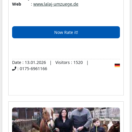
ermöglichen – egal, ob privat oder geschäftlich.
Web
:
www.lalaj-umzuege.de
Unser kompetentes Team setzt modernste
Technik ein, um Ihre Möbel und Geräte sicher
zu transportieren. Von der Planung bis zur
Now Rate it!
Durchführung stehen wir Ihnen jederzeit zur
Seite und garantieren eine effiziente
Umsetzung, um Ausfallzeiten zu minimieren.
Date : 13.01.2026 | Visitors : 1520 |
: 0175-6961166