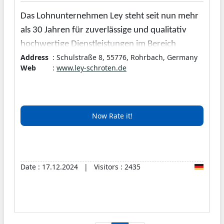
Das Lohnunternehmen Ley steht seit nun mehr
als 30 Jahren für zuverlässige und qualitativ
hochwertige Dienstleistungen im Bereich
Address
: Schulstraße 8, 55776, Rohrbach, Germany
"mahlen, mischen und quetschen".
Web
:
www.ley-schroten.de
Neben unserem standartmäßigen Angebot an
diesen Dienstleistungen steht das
Lohnunternehmen Ley auch für Leistungen im
Now Rate it!
Futtermittelvertrieb, dem Absaugen von
Holzpellets und dem Verladen von Getreide.
Date : 17.12.2024 | Visitors : 2435